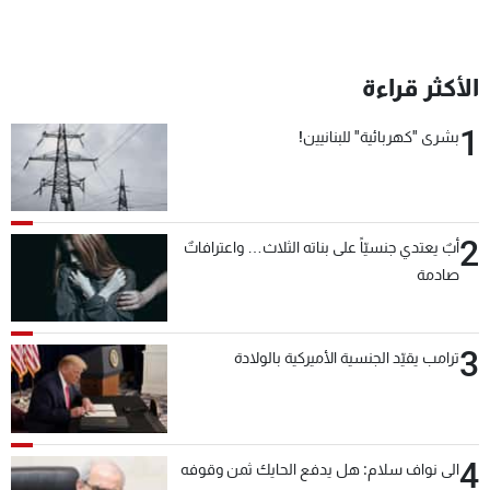
الأكثر قراءة
1
بشرى "كهربائية" للبنانيين!
2
أبٌ يعتدي جنسيّاً على بناته الثلاث… واعترافاتٌ
صادمة
3
ترامب يقيّد الجنسية الأميركية بالولادة
4
الى نواف سلام: هل يدفع الحايك ثمن وقوفه