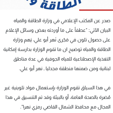
شاهد البرامج
الترددات
صدر عن المكتب الإعلامي في وزارة الطاقة والمياه
عن MTV
وظائف
البيان الآتي: "عطفاً على ما أوردته بعض وسائل الإعلام
الإنـتـاج
تواصل معنا
على حصول تلون في مَجْرى نَهر أبو علي، يَهم وزارة
لاعلاناتكم
شروط الإسـتخدام
سياسة الخصوصية
الطاقة والمياه توضيح ان ما تقوم الوزارة بدارسة إمكانية
التغذية الإصطناعية للمياه الجوفية في عدة مناطق
لبنانية ومن ضمنها منطقة مجدليا ـ نهر أبو علي.
في هذا السياق تقوم الوزارة بإستعمال مواد تلوينية غير
مُضرة بالصحة العامة، أو بالبيئة وقد تم التنسيق في هذا
المجال مع محافظ الشمال القاضي رمزي نهرا".