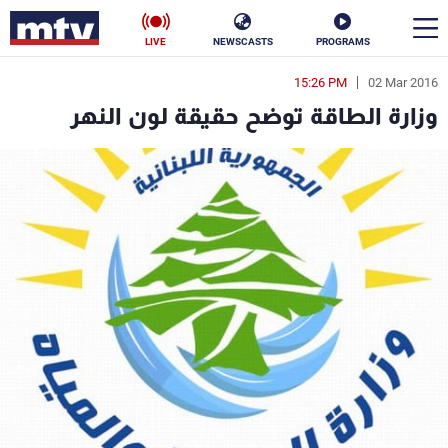
LIVE
NEWSCASTS
PROGRAMS
15:26 PM
02 Mar 2016
en
وزارة الطاقة توضح حقيقة لون النهر
الأخبار
سياسة
ناس
إقتصاد
فن
منوعات
رياضة
كأس العالم
البرامج
جدول البرامج