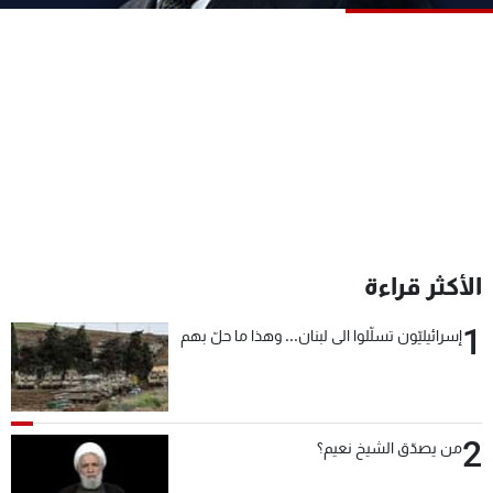
شاهد البرامج
الترددات
عن MTV
وظائف
الإنـتـاج
تواصل معنا
لاعلاناتكم
شروط الإسـتخدام
سياسة الخصوصية
الأكثر قراءة
1
إسرائيليّون تسلّلوا الى لبنان... وهذا ما حلّ بهم
2
من يصدّق الشيخ نعيم؟