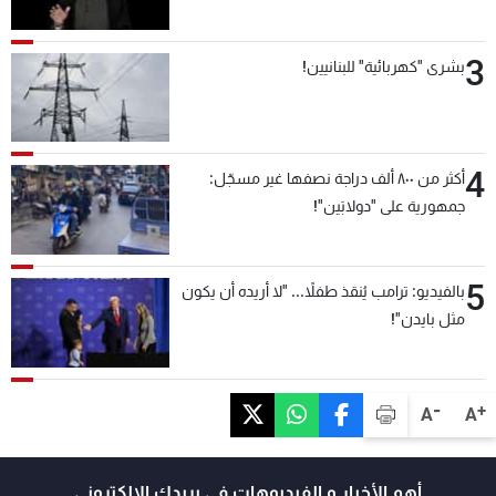
3
بشرى "كهربائية" للبنانيين!
4
أكثر من ٨٠٠ ألف دراجة نصفها غير مسجّل:
جمهورية على "دولابَين"!
5
بالفيديو: ترامب يُنقذ طفلاً... "لا أريده أن يكون
مثل بايدن"!
-
+
A
A
أهم الأخبار و الفيديوهات في بريدك الالكتروني