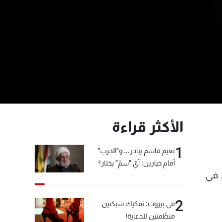
الأكثر قراءة
1
نعيم قاسم يبادر... و"الحزب"
أمام خيارين: أيّ "سمّ" يختار؟
ا في
2
في بيروت: تفكيك شبكتين
منظّمتين للدعارة!