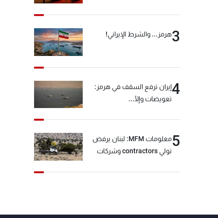
3
هرمز... والشرط الإيراني!
4
إيران ترفع السقف في هرمز:
تعويضات وإلّا...
5
معلومات MFM: لبنان يرفض
تولي contractors وشركات
أمنية خاصة مهمة التحقق من
نزع سلاح "حزب الله"