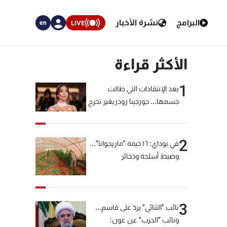
البرامج
نشرة الأخبار
LIVE
en
الأكثر قراءة
1
بعد الإنتقادات التي طالت
جسمها... جورجينا رودريغيز تخرج
عن صمتها
2
في بوداي: ١٦ خيمة "ماريجوانا"...
وضبط أسلحة وذخائر
3
نائب "الثنائي" يردّ على قاسم...
ونائب "الحزب" عن عون: