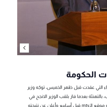
ء التي عقدت قبل ظهر الخميس، توجّه وزير
 بالتهنئة بعدما فاز بلقب الوزير الانجح في
الحكومة الحالية بحسب التصويت الذي كان أطلقه موقع الـmtv قبل أسابيع وأعلن عن نتيجته