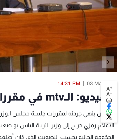
14:31 PM
03 Mar 2016
+
A
-
بالفيديو: الـmtv في مقررات الحكومة
A
قبل أن ينهي جردته لمقررات جلسة مجلس الوزرا
الاعلام رمزي جريج إلى وزير التربية الياس بو صعب،