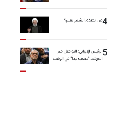
"انشالله خير"
4
من يصدّق الشيخ نعيم؟
5
الرئيس الإيراني: التواصل مع
المرشد "صعب جداً" في الوقت
الحالي