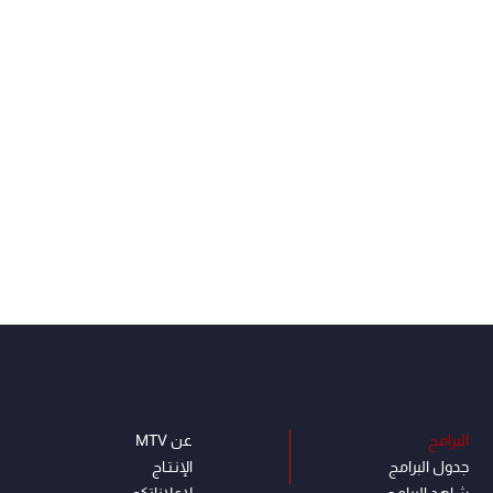
البرامج
عن MTV
جدول البرامج
الإنـتـاج
شاهد البرامج
لاعلاناتكم