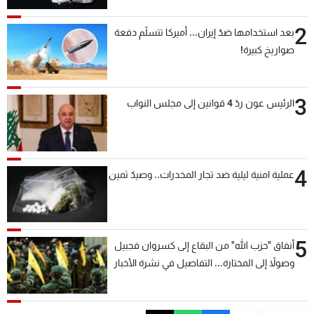
2
بعد استخدامها ضدّ إيران... أميركا تتسلّم دفعة
صواريخ كبيرة!
3
الرئيس عون ردّ 4 قوانين إلى مجلس النواب
4
عملية امنية ليلية ضد تجار المخدرات.. وصيدٌ ثمين
5
أنفاق "حزب الله" من البقاع إلى كسروان فجبيل
وصولاً إلى المختارة... التفاصيل في نشرة الأخبار
بعد قليل