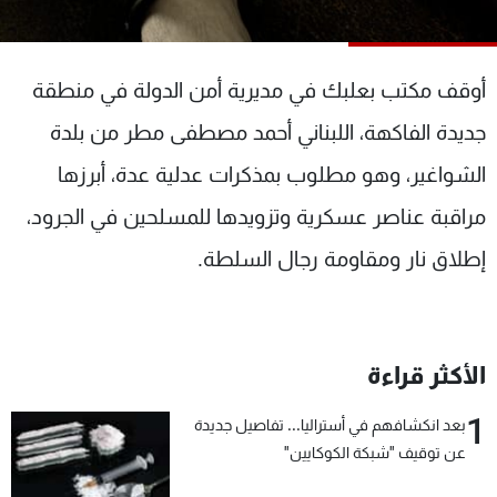
شاهد البرامج
الترددات
أوقف مكتب بعلبك في مديرية أمن الدولة في منطقة
عن MTV
وظائف
جديدة الفاكهة، اللبناني أحمد مصطفى مطر من بلدة
الإنـتـاج
تواصل معنا
الشواغير، وهو مطلوب بمذكرات عدلية عدة، أبرزها
لاعلاناتكم
شروط الإسـتخدام
سياسة الخصوصية
مراقبة عناصر عسكرية وتزويدها للمسلحين في الجرود،
إطلاق نار ومقاومة رجال السلطة.
الأكثر قراءة
1
بعد انكشافهم في أستراليا... تفاصيل جديدة
عن توقيف "شبكة الكوكايين"