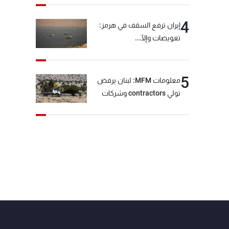
4
إيران ترفع السقف في هرمز:
تعويضات وإلّا...
5
معلومات MFM: لبنان يرفض
تولي contractors وشركات
أمنية خاصة مهمة التحقق من
نزع سلاح "حزب الله"