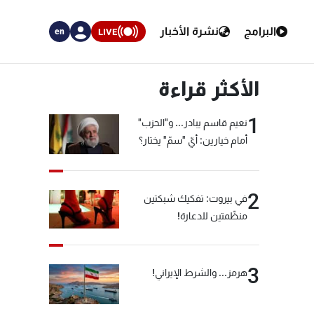
البرامج
نشرة الأخبار
LIVE
en
الأكثر قراءة
1
نعيم قاسم يبادر... و"الحزب"
أمام خيارين: أيّ "سمّ" يختار؟
2
في بيروت: تفكيك شبكتين
منظّمتين للدعارة!
3
هرمز... والشرط الإيراني!