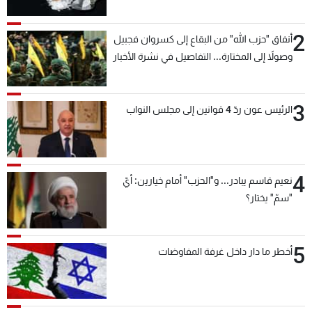
2
أنفاق "حزب الله" من البقاع إلى كسروان فجبيل
وصولاً إلى المختارة... التفاصيل في نشرة الأخبار
بعد قليل
3
الرئيس عون ردّ 4 قوانين إلى مجلس النواب
4
نعيم قاسم يبادر... و"الحزب" أمام خيارين: أيّ
"سمّ" يختار؟
5
أخطر ما دار داخل غرفة المفاوضات