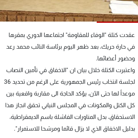
شاهد البرامج
الترددات
عقدت كتلة "الوفاء للمقاومة" اجتماعها الدوري بمقرها
عن MTV
وظائف
الإنـتـاج
تواصل معنا
في حارة حريك، بعد ظهر اليوم برئاسة النائب محمد رعد
لاعلاناتكم
شروط الإسـتخدام
سياسة الخصوصية
وحضور أعضائها.
واعتبرت الكتلة خلال بيان ان "الاخفاق في تأمين النصاب
لجلسة انتخاب رئيس الجمهورية على الرغم من تحديد 36
موعداً لها حتى الآن، يؤكد الحاجة الى مقاربة واقعية بين
كل الكتل والمكونات في المجلس النيابي تحقق انجاز هذا
الاستحقاق، بدل المناورات الفاشلة باسم الديمقراطية،
بدليل الاخفاق الذي لا يزال قائما ومرشحا للاستمرار".