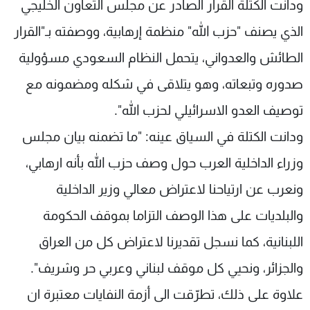
ودانت الكتلة القرار الصادر عن مجلس التعاون الخليجي
الذي يصنف "حزب الله" منظمة إرهابية، ووصفته بـ"القرار
الطائش والعدواني، يتحمل النظام السعودي مسؤولية
صدوره وتبعاته، وهو يتلاقى في شكله ومضمونه مع
توصيف العدو الاسرائيلي لحزب الله".
ودانت الكتلة في السياق عينه: "ما تضمنه بيان مجلس
وزراء الداخلية العرب حول وصف حزب الله بأنه ارهابي،
ونعرب عن ارتياحنا لاعتراض معالي وزير الداخلية
والبلديات على هذا الوصف التزاما بموقف الحكومة
اللبنانية، كما نسجل تقديرنا لاعتراض كل من العراق
والجزائر، ونحيي كل موقف لبناني وعربي حر وشريف".
علاوة على ذلك، تطرّقت الى أزمة النفايات معتبرة ان