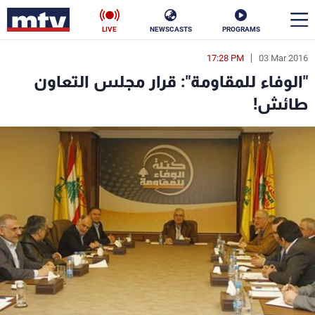
LIVE
NEWSCASTS
PROGRAMS
17:28 PM
03 Mar 2016
en
"الوفاء للمقاومة": قرار مجلس التعاون
الأخبار
طائش!
سياسة
ناس
إقتصاد
فن
منوعات
رياضة
كأس العالم
البرامج
جدول البرامج