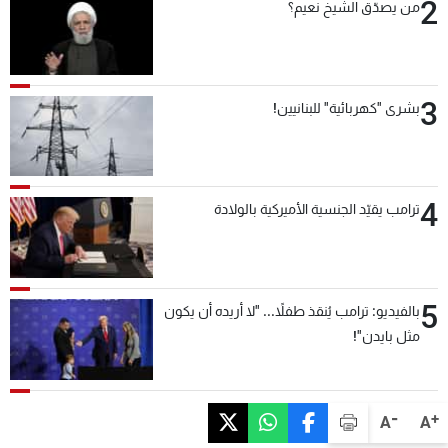
2
من يصدّق الشيخ نعيم؟
3
بشرى "كهربائية" للبنانيين!
4
ترامب يقيّد الجنسية الأميركية بالولادة
5
بالفيديو: ترامب يُنقذ طفلاً... "لا أريده أن يكون
مثل بايدن"!
-
+
A
A