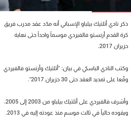
شاهد البرامج
الترددات
ذكر نادي أتلتيك بيلباو الإسباني أنه مدّد عقد مدرب فريق
عن MTV
وظائف
كرة القدم أرنستو فالفيردي موسماً واحداً حتى نهاية
الإنـتـاج
تواصل معنا
حزيران 2017.
لاعلاناتكم
شروط الإسـتخدام
سياسة الخصوصية
وكتب النادي الباسكي في بيان: "أتلتيك وأرنستو فالفيردي
وقّعا على تمديد العقد حتى 30 حزيران 2017".
وأشرف فالفيردي على أتلتيك بيلباو من 2003 إلى 2005،
ويقوده حالياً في ثالث موسم منذ عودته إليه في 2013.