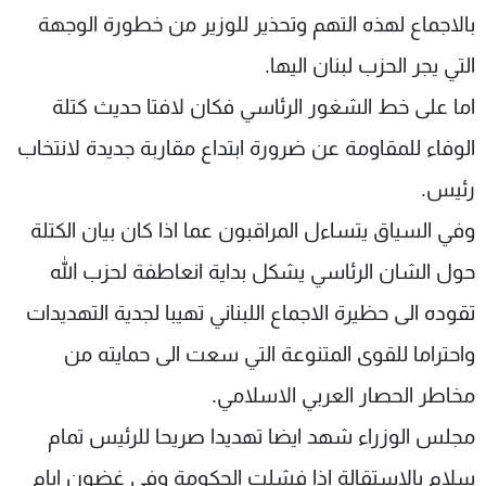
بالاجماع لهذه التهم وتحذير للوزير من خطورة الوجهة
شاهد البرامج
الترددات
التي يجر الحزب لبنان اليها.
اما على خط الشغور الرئاسي فكان لافتا حديث كتلة
عن MTV
وظائف
الوفاء للمقاومة عن ضرورة ابتداع مقاربة جديدة لانتخاب
الإنـتـاج
تواصل معنا
لاعلاناتكم
شروط الإسـتخدام
رئيس.
سياسة الخصوصية
وفي السياق يتساءل المراقبون عما اذا كان بيان الكتلة
حول الشان الرئاسي يشكل بداية انعاطفة لحزب الله
تقوده الى حظيرة الاجماع اللبناني تهيبا لجدية التهديدات
واحتراما للقوى المتنوعة التي سعت الى حمايته من
مخاطر الحصار العربي الاسلامي.
مجلس الوزراء شهد ايضا تهديدا صريحا للرئيس تمام
سلام بالاستقالة اذا فشلت الحكومة وفي غضون ايام