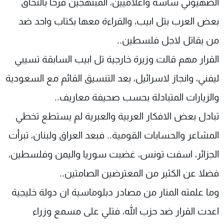
الصهيوني ساسة واعلاميين، المبتهجين فرحا بالتحاق
بعض العرب بتل ابيب، والقراءة معها بكتاب واحد ضد
من يقاتل لاجل فلسطين..
القرار مهم قالت وزيرة خارجية تل ابيب السابقة تسيبي
ليفني، وانجاز لاسرائيل، بعد التنسيق القائم مع السعودية
والزيارات المتبادلة بحسب صحيفة معاريف..
تبادل بعض الافكار العربية والعبرية لم يستطع تخطي
المشاعر والحسابات القومية.. فبعد العراق ولبنان، تبرأت
الجزائر، اسفت تونس، غضبت سوريا واليمن وفلسطين،
فضلا عن الكثير من المعترضين الصامتين..
وما علمته المنار من مصادر دبلوماسية ان دولة خليجية
اعدت القرار ضد حزب الله، فتلي على مسمع وزراء