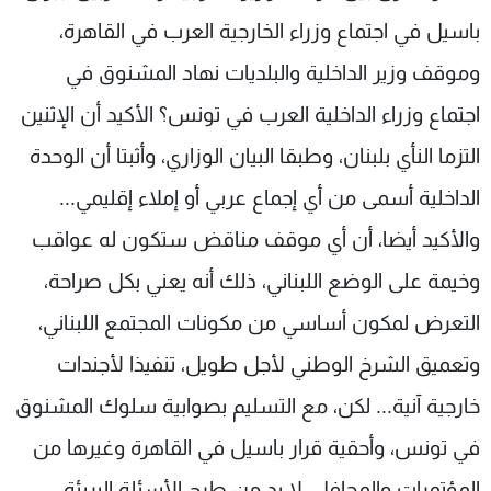
باسيل في اجتماع وزراء الخارجية العرب في القاهرة،
وموقف وزير الداخلية والبلديات نهاد المشنوق في
اجتماع وزراء الداخلية العرب في تونس؟ الأكيد أن الإثنين
التزما النأي بلبنان، وطبقا البيان الوزاري، وأثبتا أن الوحدة
الداخلية أسمى من أي إجماع عربي أو إملاء إقليمي...
والأكيد أيضا، أن أي موقف مناقض ستكون له عواقب
وخيمة على الوضع اللبناني، ذلك أنه يعني بكل صراحة،
التعرض لمكون أساسي من مكونات المجتمع اللبناني،
وتعميق الشرخ الوطني لأجل طويل، تنفيذا لأجندات
خارجية آنية... لكن، مع التسليم بصوابية سلوك المشنوق
في تونس، وأحقية قرار باسيل في القاهرة وغيرها من
المؤتمرات والمحافل، لا بد من طرح الأسئلة البريئة