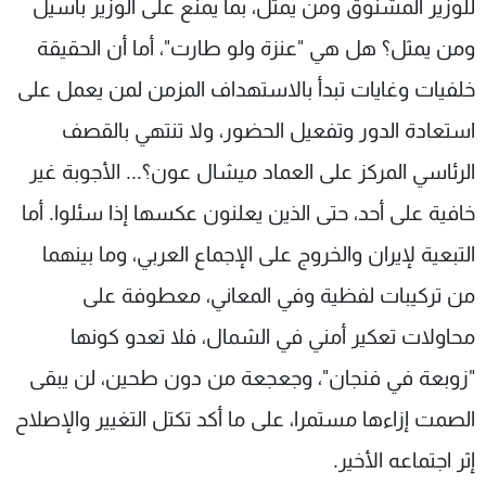
للوزير المشنوق ومن يمثل، بما يمنع على الوزير باسيل
ومن يمثل؟ هل هي "عنزة ولو طارت"، أما أن الحقيقة
خلفيات وغايات تبدأ بالاستهداف المزمن لمن يعمل على
استعادة الدور وتفعيل الحضور، ولا تنتهي بالقصف
الرئاسي المركز على العماد ميشال عون؟... الأجوبة غير
خافية على أحد، حتى الذين يعلنون عكسها إذا سئلوا. أما
التبعية لإيران والخروج على الإجماع العربي، وما بينهما
من تركيبات لفظية وفي المعاني، معطوفة على
محاولات تعكير أمني في الشمال، فلا تعدو كونها
"زوبعة في فنجان"، وجعجعة من دون طحين، لن يبقى
الصمت إزاءها مستمرا، على ما أكد تكتل التغيير والإصلاح
إثر اجتماعه الأخير.