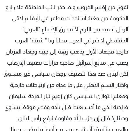
تفوح من إقليم الخروب ولما حذر نائب المنطقة علاء ترو
الحكومة من مغبة استحداث مطمر في الإقليم لاقى
الرجل نصيبه من اللوم لأنه خرق الإجماع "العربي"
الجنبلاطي لا خير في العرب محليا ويا " شينة" العرب
خارجيا فجهاد الأول يذهب ريعه إلى جيبه وجهاد العربان
يصب في منابع إسرائيل صاحبة قرارات تصنيف الإرهاب
لكن لبنان صد هذا التصنيف برجحان سياسي غير مسبوق
واختار السلم الأهلي على ما عداه من ارتباطات خارجية
ومعلم التوازن السياسي كان زعيم تيار المردة سليمان
فرنجية الذي ما أحب بعبدا قبل بلده وقدم موقفا يساوي
وطنا إذ قال إن حزب الله مقاومة ترفع رأس لبنان
والعرب ونأسف أن ترجم من بيت أبيها ما يرضي عدونا