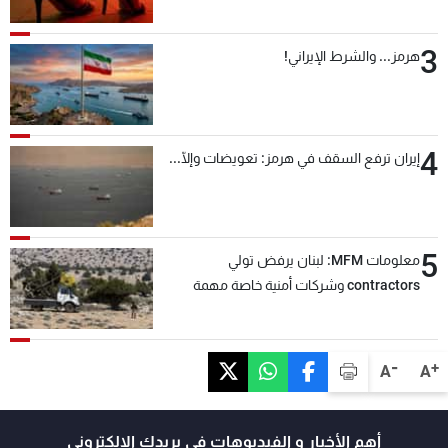
3
هرمز... والشرط الإيراني!
4
إيران ترفع السقف في هرمز: تعويضات وإلّا...
5
معلومات MFM: لبنان يرفض تولي
contractors وشركات أمنية خاصة مهمة
التحقق من نزع سلاح "حزب الله"
-
+
A
A
أهم الأخبار و الفيديوهات في بريدك الالكتروني