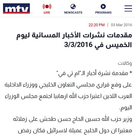
LIVE
NEWSCASTS
PROGRAMS
22:20 PM
03 Mar 2016
en
مقدمات نشرات الأخبار المسائية ليوم
الأخبار
الخميس في 3/3/2016
سياسة
ناس
وكالات
إقتصاد
فن
* مقدمة نشرة أخبار الـ"ام تي في"
منوعات
رياضة
على وقع قراري مجلسي التعاون الخليجي ووزراء الداخلية
العرب اللذين اعتبرا حزب الله ارهابيا اجتمع مجلس الوزراء
كأس العالم
اليوم.
وزير حزب الله حسين الحاج حسن طحش على زملائه
البرامج
معتبرا ان دول الخليج عميلة لاسرائيل فكان رفض
جدول البرامج