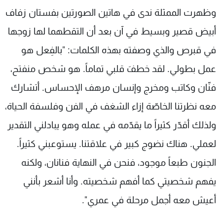
وظهرت الممثلة ندى في هاتين الصورتين بفستان زفاف
أبيض قصير وبسيط في آن بعد أن التقطهما لها زوجها
في قبرص والذي وصفته بهذه الكلمات: "بالفِعل هو
عمل بطولي. لقد خطفَ قلبي تماماً. هو شخص منفتح،
فنّان وكاتب ومخرج وإنسان مرهف الإحساس. أتشارك
معه نظرتنا الخاصّة إزاء الشغف في الفن وفلسفة الحياة،
ولذلك أقدّر كثيراً ما يقدّمه في عمله وهو يبادلني التقدير
لعملي. هناك نضوج كبير في علاقتنا. يستوعبني كثيراً.
الجنون طبعاً موجود، فنحن في النهاية فنانان، ولكنه
يفهم شخصيتي كما أفهم شخصيته. وأنا أشعر بأنني
أعيش معه أجمل مرحلة في عمري".