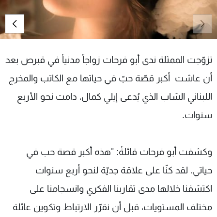
شاهد البرامج
الترددات
عن MTV
وظائف
تزوّجت الممثلة ندى أبو فرحات زواجاً مدنياً في قبرص بعد
الإنـتـاج
تواصل معنا
لاعلاناتكم
شروط الإسـتخدام
أن عاشت أكبر قصّة حبّ في حياتها مع الكاتب والمخرج
سياسة الخصوصية
اللبناني الشاب الذي يُدعى إيلي كمال، دامت نحو الأربع
سنوات.
وكشفت أبو فرحات قائلةً: "هذه أكبر قصة حب في
حياتي. لقد كنّا على علاقة جديّة لنحو أربع سنوات
اكتشفنا خلالها مدى تقاربنا الفكري وانسجامنا على
مختلف المستويات، قبل أن نقرّر الارتباط وتكوين عائلة