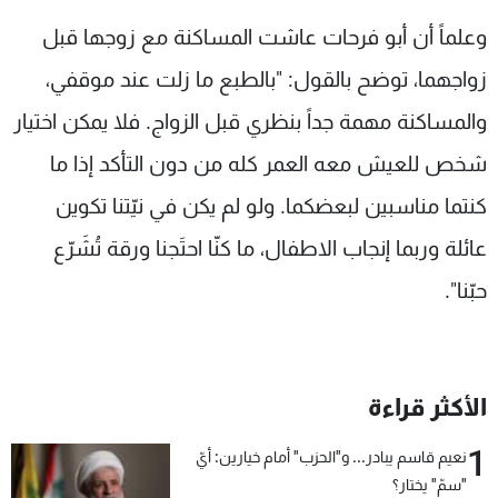
وعلماً أن أبو فرحات عاشت المساكنة مع زوجها قبل
زواجهما، توضح بالقول: "بالطبع ما زلت عند موقفي،
والمساكنة مهمة جداً بنظري قبل الزواج. فلا يمكن اختيار
شخص للعيش معه العمر كله من دون التأكد إذا ما
كنتما مناسبين لبعضكما. ولو لم يكن في نيّتنا تكوين
عائلة وربما إنجاب الاطفال، ما كنّا احتَجنا ورقة تُشَرّع
حبّنا".
الأكثر قراءة
1
نعيم قاسم يبادر... و"الحزب" أمام خيارين: أيّ
"سمّ" يختار؟