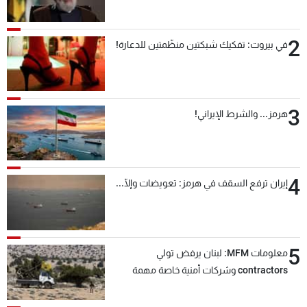
2
في بيروت: تفكيك شبكتين منظّمتين للدعارة!
3
هرمز... والشرط الإيراني!
4
إيران ترفع السقف في هرمز: تعويضات وإلّا...
5
معلومات MFM: لبنان يرفض تولي
contractors وشركات أمنية خاصة مهمة
التحقق من نزع سلاح "حزب الله"