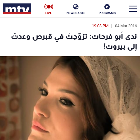
LIVE
NEWSCASTS
PROGRAMS
19:03 PM
04 Mar 2016
en
ندى أبو فرحات: تزوّجتُ في قبرص وعدتُ
الأخبار
إلى بيروت!
سياسة
ناس
إقتصاد
فن
منوعات
رياضة
كأس العالم
البرامج
جدول البرامج