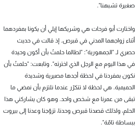
صغيرة تشبهنا".
واختارت أبو فرحات هي وشريكها إيلي أن يكونا بمفردهما
أثناء زواجهما المدني في قبرص. إذ قالت في حديث
حصري لـ "الجمهورية": "لطالما حلمتُ بأن أكون وحيدة
في هذا اليوم مع الرجل الذي اخترته". وتابعت: "حلمتُ بأن
نكون بمفردنا في لحظة أجدها مصيرية وشديدة
الحميمية. هي لحظة لا تتكرّر عندما نلتزم بأن نمضي ما
تبقى من عمرنا مع شخص واحد. وهو كان يشاركني هذا
الحلم، ولذلك قصدنا قبرص وحدنا، تزوّجنا وعدنا إلى بيروت
ببساطة تامّة".