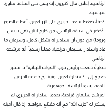
الرئاسية، إعلان قال كثيرون إنه يبقى حتى الساعة مناورة
سياسية.
لاحقاً، ضغط سعد الحريري على الزر لعون، أعطاه الضوء
الأخضر في سباقه الرئاسي، من خارج لبنان (في باريس
وروما) من دون أن يستدير له بشكل كامل، وسرعان ما
عاد واستدار لسليمان فرنجية، معلناً رسمياً، أنه مرشحه
الرئاسي.
خطوةٌ دفعت برئيس حزب "القوات اللبنانية" د. سمير
جعجع إلى الاستدارة لعون، وترشيح خصمه المزمن
اللدود، رسمياً لرئاسة الجمهورية.
المرشح سليمان فرنجية، بعدما استدار له الحريري، لم
يستدر له "حزب الله" مع أنه مقتنع بمواهبه، إذ قال أمينه