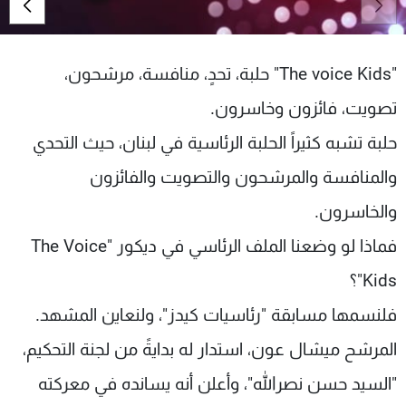
شاهد البرامج
الترددات
"The voice Kids" حلبة، تحدٍ، منافسة، مرشحون،
عن MTV
وظائف
تصويت، فائزون وخاسرون.
الإنـتـاج
تواصل معنا
حلبة تشبه كثيراً الحلبة الرئاسية في لبنان، حيث التحدي
لاعلاناتكم
شروط الإسـتخدام
سياسة الخصوصية
والمنافسة والمرشحون والتصويت والفائزون
والخاسرون.
فماذا لو وضعنا الملف الرئاسي في ديكور "The Voice
Kids"؟
فلنسمها مسابقة "رئاسيات كيدز"، ولنعاين المشهد.
المرشح ميشال عون، استدار له بدايةً من لجنة التحكيم،
"السيد حسن نصرالله"، وأعلن أنه يسانده في معركته