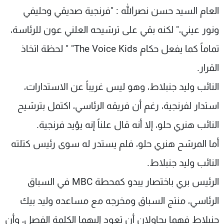
العام السيد حسن نصرالله : "فرنجية صديقي وحليفي
ونور عيني،" لكنه بقي على ترشيحه العلني عون للرئاسة،
تماماً كما يفعل حكام The Voice Kids" " لحظة اتخاذ
القرار.
النائب وليد جنبلاط، وهو ليس غريباً عن الاستدارات،
استدار لفرنجية، رغم أن فريقه الرئاسي، اكتمل بترشيح
النائب هنري حلو، إلا أنه قال علناً إنه يؤيد فرنجية.
أما المرشح هنري حلو، فلم يستدر له سوى رئيس كتلته
النائب وليد جنبلاط.
الرئيس بري باختصار يبدو كمحطة MBC في السباق
الرئاسي، منتج السباق ومخرجه مع مساعده وليد بيك
جنبلاط فهما يحاولان أن تعود إليهما الكلمة الفصل، وأن