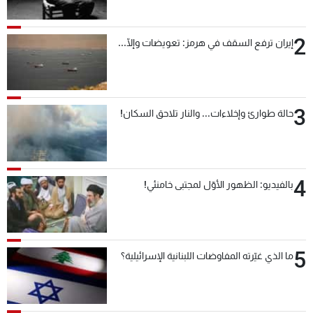
2
إيران ترفع السقف في هرمز: تعويضات وإلّا...
3
حالة طوارئ وإخلاءات... والنار تلاحق السكان!
4
بالفيديو: الظهور الأوّل لمجتبى خامنئي!
5
ما الذي غيّرته المفاوضات اللبنانية الإسرائيلية؟