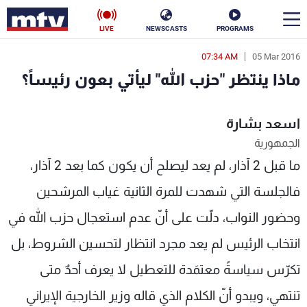
LIVE
NEWSCASTS
PROGRAMS
07:34 AM
05 Mar 2016
en
ماذا ينتظر "حزب الله" ليأتي بعون رئيساً؟
الأخبار
اسعد بشارة
سياسة
ناس
الجمهورية
إقتصاد
فن
ما قبل 2 آذار، لم يعد ليصلح أن يكون كما بعد 2 آذار،
منوعات
رياضة
فالجلسة التي شهدت للمرة الثانية غياب المرشحين
وحضور النواب، دلّت على أنّ عدم استعجال حزب الله في
كأس العالم
انتخاب الرئيس لم يعد مجرد انتظار لتحسين الشروط، بل
تكرّس سياسةً معتمَدة للتعطيل لا يعرف أحدٌ متى
البرامج
تنتهي، ويبدو أنّ الكلام الذي قاله وزير الخارجية الإيراني
جدول البرامج