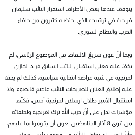
يتوقف عندها بعض الأطراف استمرار النائب سليمان
فرنجية في ترشيحه الذي يحتضنه كثيرون من حلفاء
الحزب والنظام السوري.
وبما أنّ عون سريعُ الالتقاط في الموضوع الرئاسي، لم
يخفَ عليه معنى استقبال النائب السابق فريد الخازن
لفرنجية في شبه عراضة انتخابية سياسية، كذلك لم يخفَ
عليه إطلاق العنان لتصريحات النائب عاصم قانصوه، ولا
استقبال الأمير طلال ارسلان لفرنجية أمس، فكلّها
مؤشرات تدل على أنّ حزب الله ترك لفرنجية ولحلفائه
من قوى 8 آذار المناهضين لعون أن يقوموا بما عليهم،
وأنّ الحزب لم يحاول التأثير في موقف رئيس مجلس