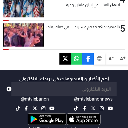
لإنهاء القتال في إيران ولبنان وغزة
5
بالفيديو: دبكة جعجع وستريدا... في حفلة زفاف
-
+
A
A
أهم الأخبار و الفيديوهات في بريدك الالكتروني
@mtvlebanon
@mtvlebanonnews