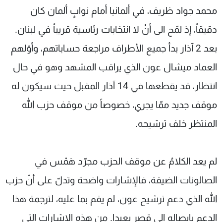
محمد جواد ظريف، في ألمانيا أمام نوابٍ ألمان كان
شاهد البرامج
الترددات
دقيقاً، إذ لمّح الى أنْ لا انتخابات رئاسية قريباً في لبنان.
بعد 2 آذار بدأ جميع الأطراف مراجعة حساباتهم، وأوّلهم
عن MTV
وظائف
العماد ميشال عون الذي يراقب المشهد وهو في حال
الإنـتـاج
تواصل معنا
لاعلاناتكم
شروط الإسـتخدام
انتظار، قد يقطعها في 14 آذار المقبل حيث سيكون له
سياسة الخصوصية
موقف جديد ممّا يجري، خصوصاً من موقف حزب الله
المنتظر خلف ترشيحه.
لم يعد الكلامُ عن موقف الحزب مجرّد هَمْس في
الصالونات الضيقة، فالإشارات واضحة وتدلّ على أنّ حزب
الله الذي دعم ترشيح عون، لم يقم بما عليه، لترجمة هذا
الدعم بإيصاله الى قصر بعبدا. من هذه الإشارات التي