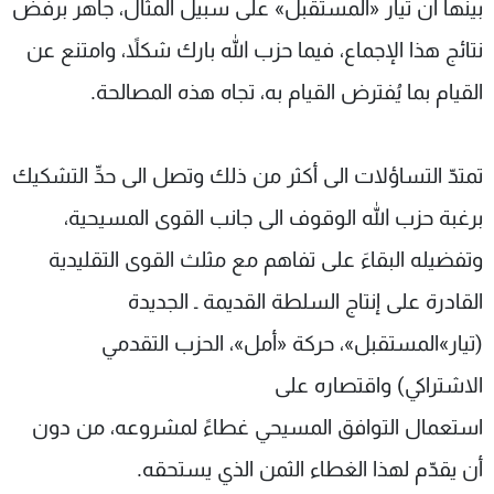
بينها أنّ تيار «المستقبل» على سبيل المثال، جاهر برفض
نتائج هذا الإجماع، فيما حزب الله بارك شكلاً، وامتنع عن
القيام بما يُفترض القيام به، تجاه هذه المصالحة.
تمتدّ التساؤلات الى أكثر من ذلك وتصل الى حدِّ التشكيك
برغبة حزب الله الوقوف الى جانب القوى المسيحية،
وتفضيله البقاءَ على تفاهم مع مثلث القوى التقليدية
القادرة على إنتاج السلطة القديمة ـ الجديدة
(تيار»المستقبل»، حركة «أمل»، الحزب التقدمي
الاشتراكي) واقتصاره على
استعمال التوافق المسيحي غطاءً لمشروعه، من دون
أن يقدّم لهذا الغطاء الثمن الذي يستحقه.