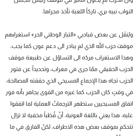
النواب نبيه بري، تاركاً اللعبة تأخذ مجراها.
ويُنقَل عن بعض قياديي «التيار الوطني الحر» استغرابهم
موقفَ حزب الله الذي لم يبادر الى دعم عون كما يجب.
وهذا الاستغراب مردّه الى التساؤل عن طبيعة موقف
الحزب الحقيقي ممّا جرى في معراب، وتحديداً عن فتور
الحزب تجاه هذا الإجماع المسيحي الذي حققته المصالحة،
في وقتٍ كان الحزب كما غيره من القوى يجاهر بأنه فور
اتفاق المسيحيين ستظهر الترجماتُ العملية لما اتفقوا
عليه، هذا يعني باللغة العونية، أنّ قُطَباً مخفية لا تزال
تتحكم بموقف بعض هذه الاطراف، لكنّ الفارق في ما