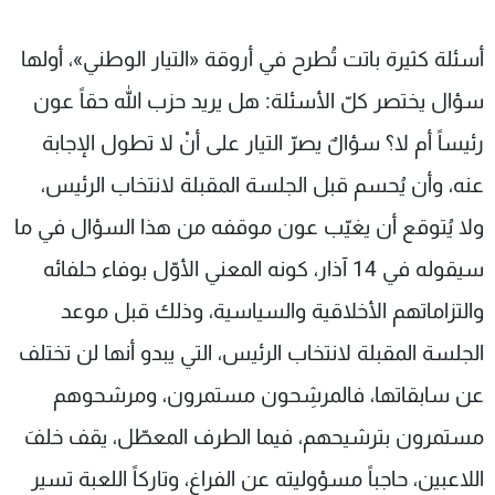
أسئلة كثيرة باتت تُطرح في أروقة «التيار الوطني»، أولها
سؤال يختصر كلّ الأسئلة: هل يريد حزب الله حقاً عون
رئيساً أم لا؟ سؤالٌ يصرّ التيار على أنْ لا تطول الإجابة
عنه، وأن يُحسم قبل الجلسة المقبلة لانتخاب الرئيس،
ولا يُتوقع أن يغيّب عون موقفه من هذا السؤال في ما
سيقوله في 14 آذار، كونه المعني الأوّل بوفاء حلفائه
والتزاماتهم الأخلاقية والسياسية، وذلك قبل موعد
الجلسة المقبلة لانتخاب الرئيس، التي يبدو أنها لن تختلف
عن سابقاتها، فالمرشِحون مستمرون، ومرشحوهم
مستمرون بترشيحهم، فيما الطرف المعطّل، يقف خلفَ
اللاعبين، حاجباً مسؤوليته عن الفراغ، وتاركاً اللعبة تسير