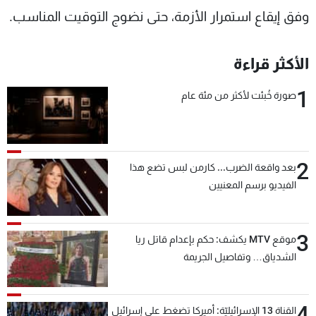
وفق إيقاع استمرار الأزمة، حتى نضوج التوقيت المناسب.
الأكثر قراءة
1
صورة خُبئت لأكثر من مئة عام
2
بعد واقعة الضرب... كارمن لبس تضع هذا
الفيديو برسم المعنيين
3
موقع MTV يكشف: حكم بإعدام قاتل ريا
الشدياق… وتفاصيل الجريمة
4
القناة 13 الإسرائيليّة: أميركا تضغط على إسرائيل