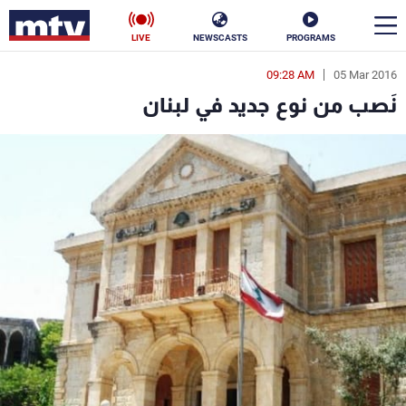
LIVE
NEWSCASTS
PROGRAMS
09:28 AM
05 Mar 2016
en
نَصب من نوع جديد في لبنان
الأخبار
سياسة
ناس
إقتصاد
فن
منوعات
رياضة
كأس العالم
البرامج
جدول البرامج