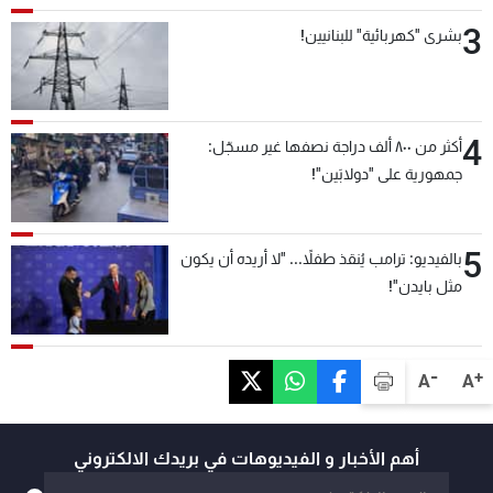
3
بشرى "كهربائية" للبنانيين!
4
أكثر من ٨٠٠ ألف دراجة نصفها غير مسجّل:
جمهورية على "دولابَين"!
5
بالفيديو: ترامب يُنقذ طفلاً... "لا أريده أن يكون
مثل بايدن"!
-
+
A
A
أهم الأخبار و الفيديوهات في بريدك الالكتروني