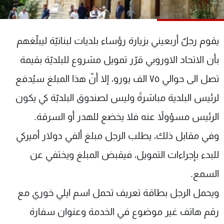
شاهد البرامج
الترددات
يقوم رجلٌ أربعيني بزيارة رؤساء بلديات لبنانيّة ليبلّغهم
عن MTV
وظائف
بأن الاتحاد الاوروبي قرّر تمويل مشروع للبلديّة بقيمة
الإنـتـاج
تواصل معنا
تصل الى حوالي ٧٥ الف يورو، إلا أنّ هذا المبلغ سيُدفع
لاعلاناتكم
شروط الإسـتخدام
سياسة الخصوصية
لرئيس البلدية مباشرةً وليس لصندوق البلديّة كي يكون
الرئيس مسؤولاً عنه فلا يخضع للهدر أو السرقة.
وفي مقابل ذلك، يطلب الرجل مبلغ ألفي دولار أميركي
للبدء بإجراءات التمويل، فيقبض المبلغ ويختفي عن
السمع.
ويحمل الرجل بطاقة تعريف تحمل اسم ايلي خوري مع
رقم هاتف غير موضوع في الخدمة وعنوان سفارة