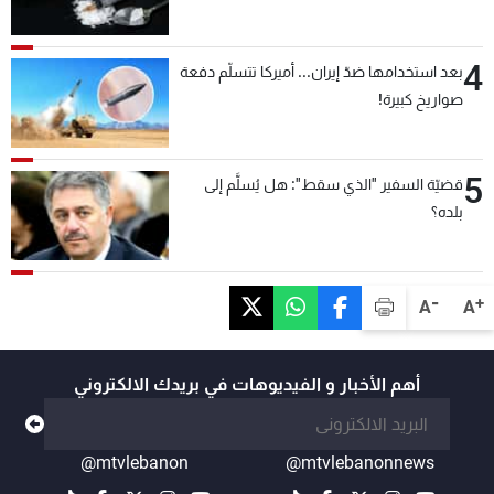
4
بعد استخدامها ضدّ إيران... أميركا تتسلّم دفعة
صواريخ كبيرة!
5
قضيّة السفير "الذي سقط": هل يُسلَّم إلى
بلده؟
-
+
A
A
أهم الأخبار و الفيديوهات في بريدك الالكتروني
@mtvlebanon
@mtvlebanonnews