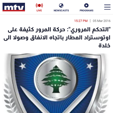
LIVE
NEWSCASTS
PROGRAMS
15:27 PM
05 Mar 2016
en
"التحكم المروري": حركة المرور كثيفة على
الأخبار
اوتوستراد المطار باتجاه الانفاق وصولا الى
خلدة
سياسة
ناس
إقتصاد
فن
منوعات
رياضة
كأس العالم
البرامج
جدول البرامج