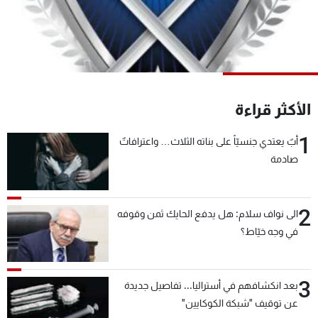
شاهد البرامج
الترددات
عن MTV
وظائف
الإنـتـاج
تواصل معنا
الأكثر قراءة
لاعلاناتكم
شروط الإسـتخدام
سياسة الخصوصية
1
أبٌ يعتدي جنسيّاً على بناته الثلاث… واعترافاتٌ
صادمة
2
الى نواف سلام: هل يدفع الحايك ثمن وقوفه
في وجه خيّاط؟
3
بعد انكشافهم في أستراليا... تفاصيل جديدة
عن توقيف "شبكة الكوكايين"