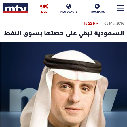
LIVE
NEWSCASTS
PROGRAMS
16:22 PM
05 Mar 2016
en
السعودية تبقي على حصتها بسوق النفط
الأخبار
سياسة
ناس
إقتصاد
فن
منوعات
رياضة
كأس العالم
البرامج
جدول البرامج