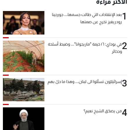
الأكثر قراءة
1
بعد الإنتقادات التي طالت جسمها... جورجينا
رودريغيز تخرج عن صمتها
2
في بوداي: ١٦ خيمة "ماريجوانا"... وضبط أسلحة
وذخائر
3
إسرائيليّون تسلّلوا الى لبنان... وهذا ما حلّ بهم
4
من يصدّق الشيخ نعيم؟