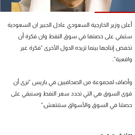
شاهد البرامج
الترددات
أعلن وزير الخارجية السعودي عادل الجبير ان السعودية
عن MTV
وظائف
ستبقي على حصتها في سوق النفط وان فكرة أن
الإنـتـاج
تواصل معنا
تخفض إنتاجها بينما تزيده الدول الأخرى "فكرة غير
لاعلاناتكم
شروط الإسـتخدام
سياسة الخصوصية
واقعية".
وأضاف لمجموعة من الصحافيين في باريس "نرى أن
قوى السوق هي التي تحدد سعر النفط وسنبقي على
حصتنا في السوق والأسواق ستنتعش."