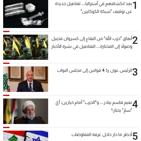
1
بعد انكشافهم في أستراليا... تفاصيل جديدة
عن توقيف "شبكة الكوكايين"
2
أنفاق "حزب الله" من البقاع إلى كسروان فجبيل
وصولاً إلى المختارة... التفاصيل في نشرة الأخبار
بعد قليل
3
الرئيس عون ردّ 4 قوانين إلى مجلس النواب
4
نعيم قاسم يبادر... و"الحزب" أمام خيارين: أيّ
"سمّ" يختار؟
5
أخطر ما دار داخل غرفة المفاوضات