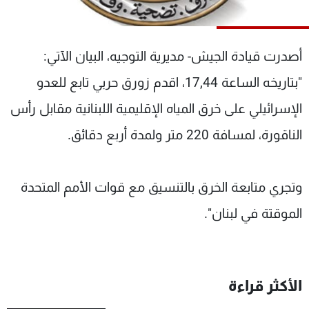
شاهد البرامج
الترددات
أصدرت قيادة الجيش- مديرية التوجيه، البيان الآتي:
عن MTV
وظائف
"بتاريخه الساعة 17,44، اقدم زورق حربي تابع للعدو
الإنـتـاج
تواصل معنا
الإسرائيلي على خرق المياه الإقليمية اللبنانية مقابل رأس
لاعلاناتكم
شروط الإسـتخدام
سياسة الخصوصية
الناقورة، لمسافة 220 متر ولمدة أربع دقائق.
وتجري متابعة الخرق بالتنسيق مع قوات الأمم المتحدة
الموقتة في لبنان".
الأكثر قراءة