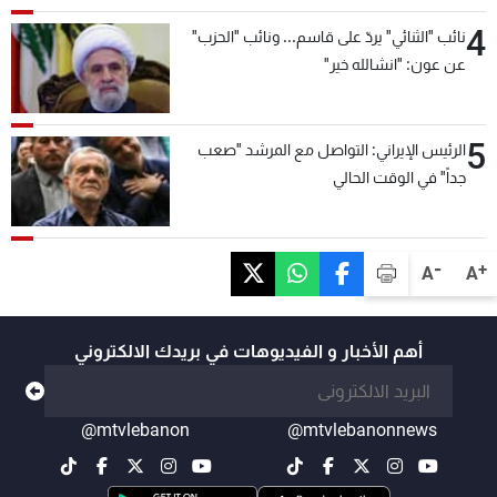
4
نائب "الثنائي" يردّ على قاسم... ونائب "الحزب"
عن عون: "انشالله خير"
5
الرئيس الإيراني: التواصل مع المرشد "صعب
جداً" في الوقت الحالي
-
+
A
A
أهم الأخبار و الفيديوهات في بريدك الالكتروني
@mtvlebanon
@mtvlebanonnews