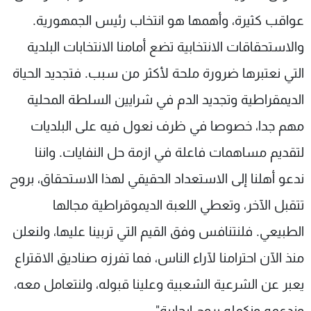
عواقب كثيرة، وأهمها هو انتخاب رئيس الجمهورية.
والاستحقاقات الانتخابية تضع أمامنا الانتخابات البلدية
التي نعتبرها ضرورة ملحة لأكثر من سبب. فتجديد الحياة
الديمقراطية وتجديد الدم في شرايين السلطة المحلية
مهم جدا، خصوصا في ظرف نعول فيه على البلديات
لتقديم مساهمات فاعلة في ازمة حل النفايات. واننا
ندعو أهلنا إلى الاستعداد الحقيقي لهذا الاستحقاق، بروح
تتقبل الآخر، وتعطي اللعبة الديموقراطية مجالها
الطبيعي. فلنتنافس وفق القيم التي تربينا عليها، ولنعلن
منذ الآن احترامنا لآراء الناس، فما تفرزه صناديق الاقتراع
يعبر عن الشرعية الشعبية وعلينا قبوله، ولنتعامل معه،
وندعمه ونكمله بروح إيجابية".