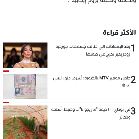
الأكثر قراءة
1
بعد الإنتقادات التي طالت جسمها... جورجينا
رودريغيز تخرج عن صمتها
2
خاص موقع MTV بالصّورة: أشرف دبّور ليس
لاجئاً!
3
في بوداي: ١٦ خيمة "ماريجوانا"... وضبط أسلحة
وذخائر