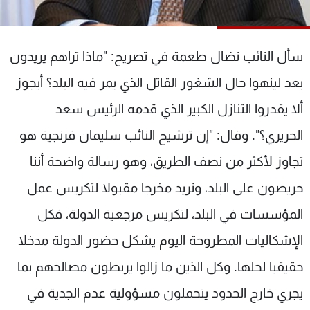
شاهد البرامج
الترددات
سأل النائب نضال طعمة في تصريح: "ماذا تراهم يريدون
عن MTV
وظائف
بعد لينهوا حال الشغور القاتل الذي يمر فيه البلد؟ أيجوز
الإنـتـاج
تواصل معنا
ألا يقدروا التنازل الكبير الذي قدمه الرئيس سعد
لاعلاناتكم
شروط الإسـتخدام
سياسة الخصوصية
الحريري؟". وقال: "إن ترشيح النائب سليمان فرنجية هو
تجاوز لأكثر من نصف الطريق، وهو رسالة واضحة أننا
حريصون على البلد، ونريد مخرجا مقبولا لتكريس عمل
المؤسسات في البلد، لتكريس مرجعية الدولة، فكل
الإشكاليات المطروحة اليوم يشكل حضور الدولة مدخلا
حقيقيا لحلها. وكل الذين ما زالوا يربطون مصالحهم بما
يجري خارج الحدود يتحملون مسؤولية عدم الجدية في