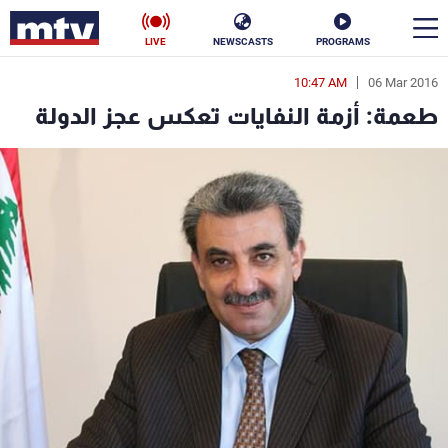
LIVE
NEWSCASTS
PROGRAMS
10:47 AM
06 Mar 2016
en
طعمة: أزمة النفايات تعكس عجز الدولة
الأخبار
سياسة
ناس
إقتصاد
فن
منوعات
رياضة
كأس العالم
البرامج
جدول البرامج