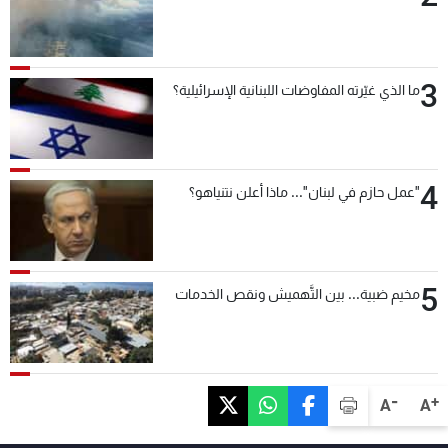
3
ما الذي غيّرته المفاوضات اللبنانية الإسرائيلية؟
4
"عمل حازم في لبنان"... ماذا أعلن نتنياهو؟
5
مخيم ضبية... بين التَّهميش ونقص الخدمات
-
+
A
A