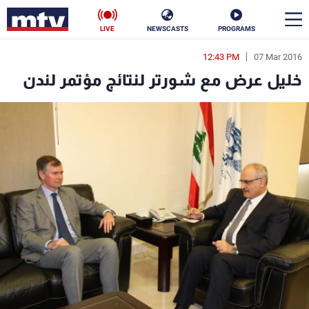
LIVE
NEWSCASTS
PROGRAMS
12:43 PM
07 Mar 2016
en
خليل عرض مع شورتر لنتائج مؤتمر لندن
الأخبار
سياسة
ناس
إقتصاد
فن
منوعات
رياضة
كأس العالم
البرامج
جدول البرامج