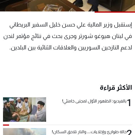
شاهد البرامج
الترددات
إستقبل وزير المالية علي حسن خليل السفير البريطاني
عن MTV
وظائف
في لبنان هيوغو شورتر وجرى بحث في نتائج مؤتمر لندن
الإنـتـاج
تواصل معنا
لدعم النازحين السوريين والعلاقات الثنائية بين البلدين.
لاعلاناتكم
شروط الإسـتخدام
سياسة الخصوصية
الأكثر قراءة
1
بالفيديو: الظهور الأوّل لمجتبى خامنئي!
2
حالة طوارئ وإخلاءات... والنار تلاحق السكان!