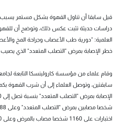
قيل سابقا أن تناول القهوة بشكل مستمر يسبب ا
دراسات حديثة تثبت عكس ذلك، وتوضح أن للقهوة
العلمية: "دورية طب الأعصاب وجراحة المخ والأ
خطر الإصابة بمرض "التصلب المتعدد" الذي يصيب خل
وقام علماء من مؤسسة كارولينسكا التابعة لجامع
اختبارات على 1160 شخصا مصاب بالمرض وعلى 1170 غير مصاب به.