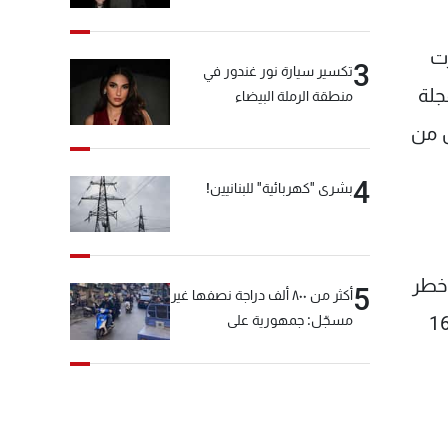
رت
3
تكسير سيارة نور غندور في
جلة
منطقة الرملة البيضاء
ل من
4
بشرى "كهربائية" للبنانيين!
ل 6 أكواب، يقلل من خطر
5
أكثر من ٨٠٠ ألف دراجة نصفها غير
وأجريت الاختبارات في الدراسة الأولى على 1620
مسجّل: جمهورية على
"دولابَين"!