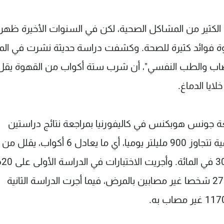
لكثير من المشاكل الصحية، لكن في السنوات الأخيرة ظه
 فوائد كثيرة للصحة. وكشفت دراسة حديثة نشرت في الم
عصاب والطب النفسي"، أن شرب ستة أكواب من القهوة يق
ايا الدماغ.
ة جونس هوبكنس في كاليفورنيا بمراجعة نتائج دراستين
سابقتين، وتوصل العلماء إلى أن شرب القهوة بكمية تتجاوز 900 مليلتر يوميا، أي ما يعاد
الإصابة بمرض "التصلب المتعدد" بنسبة تصل إلى 30 في المائة. 
شخصا مصابين بمرض "التصلب المتعدد" وعلى 2788 شخصا غير مصابين بالمرض، فيما أجرت الدراسة الثانية