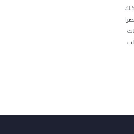
لذلك
صرا
ات
لب