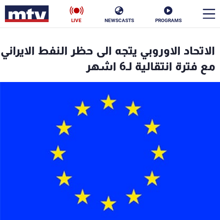
LIVE
NEWSCASTS
PROGRAMS
en
الاتحاد الاوروبي يتجه الى حظر النفط الايراني
الأخبار
مع فترة انتقالية لـ6 اشهر
سياسة
ناس
إقتصاد
فن
منوعات
رياضة
كأس العالم
البرامج
جدول البرامج