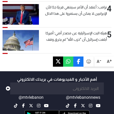
4
ترامب: أعتقد أن الأمر سينتهي قريبًا جدًا لأن
الإيرانيين لا يمكن أن يستمروا على هذا الحال
5
هيئة البث الإسرائيلية عن مصدر أمني: أميركا
أبلغت إسرائيل أن "حزب الله" لم يخرق وقف
إطلاق النار أمس في مجدل زون وطلبت منها
عدم التصعيد خشية أن يؤثر ذلك على مفاوضات
روما
-
+
A
A
أهم الأخبار و الفيديوهات في بريدك الالكتروني
@mtvlebanon
@mtvlebanonnews