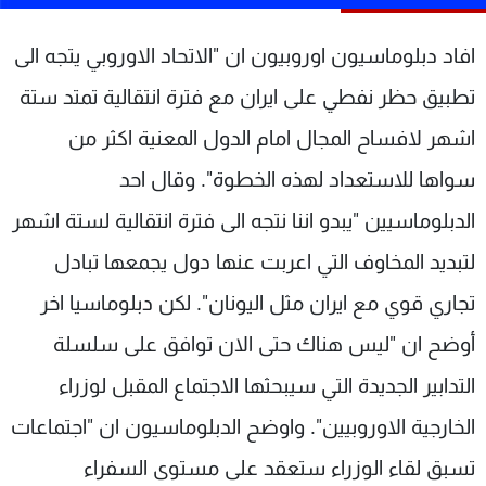
شاهد البرامج
الترددات
افاد دبلوماسيون اوروبيون ان "الاتحاد الاوروبي يتجه الى
تطبيق حظر نفطي على ايران مع فترة انتقالية تمتد ستة
عن MTV
وظائف
اشهر لافساح المجال امام الدول المعنية اكثر من
الإنـتـاج
تواصل معنا
لاعلاناتكم
شروط الإسـتخدام
سواها للاستعداد لهذه الخطوة". وقال احد
سياسة الخصوصية
الدبلوماسيين "يبدو اننا نتجه الى فترة انتقالية لستة اشهر
لتبديد المخاوف التي اعربت عنها دول يجمعها تبادل
تجاري قوي مع ايران مثل اليونان". لكن دبلوماسيا اخر
أوضح ان "ليس هناك حتى الان توافق على سلسلة
التدابير الجديدة التي سيبحثها الاجتماع المقبل لوزراء
الخارجية الاوروبيين". واوضح الدبلوماسيون ان "اجتماعات
تسبق لقاء الوزراء ستعقد على مستوى السفراء