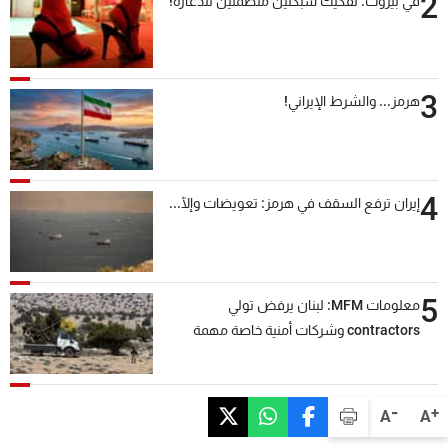
2
في بيروت: تفكيك شبكتين منظّمتين للدعارة!
3
هرمز... والشرط الإيراني!
4
إيران ترفع السقف في هرمز: تعويضات وإلّا...
5
معلومات MFM: لبنان يرفض تولي
contractors وشركات أمنية خاصة مهمة
التحقق من نزع سلاح "حزب الله"
-
+
A
A