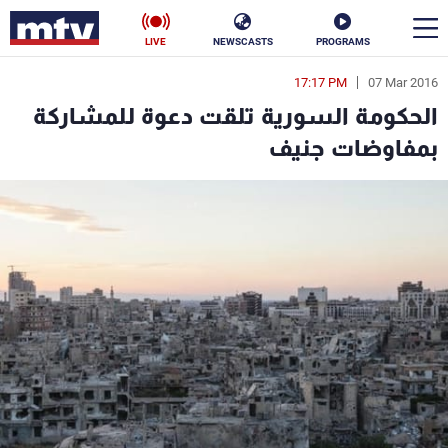
LIVE
NEWSCASTS
PROGRAMS
17:17 PM
07 Mar 2016
en
الحكومة السورية تلقت دعوة للمشاركة
الأخبار
بمفاوضات جنيف
سياسة
ناس
إقتصاد
فن
منوعات
رياضة
كأس العالم
البرامج
جدول البرامج