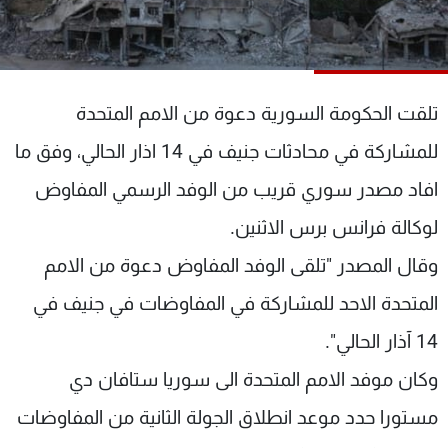
شاهد البرامج
الترددات
تلقت الحكومة السورية دعوة من الامم المتحدة
عن MTV
وظائف
الإنـتـاج
تواصل معنا
للمشاركة في محادثات جنيف في 14 اذار الحالي، وفق ما
لاعلاناتكم
شروط الإسـتخدام
سياسة الخصوصية
افاد مصدر سوري قريب من الوفد الرسمي المفاوض
لوكالة فرانس برس الاثنين.
وقال المصدر "تلقى الوفد المفاوض دعوة من الامم
المتحدة الاحد للمشاركة في المفاوضات في جنيف في
14 آذار الحالي".
وكان موفد الامم المتحدة الى سوريا ستافان دي
مستورا حدد موعد انطلاق الجولة الثانية من المفاوضات