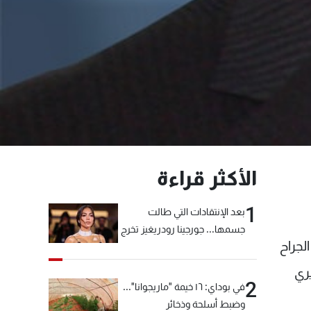
الأكثر قراءة
1
بعد الإنتقادات التي طالت
جسمها... جورجينا رودريغيز تخرج
لجراح
عن صمتها
ري
2
في بوداي: ١٦ خيمة "ماريجوانا"...
وضبط أسلحة وذخائر