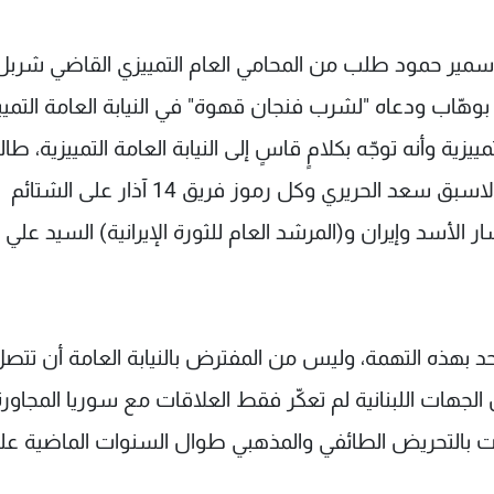
ي سمير حمود طلب من المحامي العام التمييزي القاضي شربل
بوهّاب ودعاه "لشرب فنجان قهوة" في النيابة العامة التمييز
ييزية وأنه توجّه بكلامٍ قاسٍ إلى النيابة العامة التمييزية، طالب
أبو سمرا قبل استدعائه "استدعاء رئيس الحكومة الاسبق سعد الحريري وكل رموز فريق 14 آذار على الشتائم
الأسد وإيران و(المرشد العام للثورة الإيرانية) السيد علي
حد بهذه التهمة، وليس من المفترض بالنيابة العامة أن تتصل
جهات اللبنانية لم تعكّر فقط العلاقات مع سوريا المجاورة
قامت بالتحريض الطائفي والمذهبي طوال السنوات الماضية عل