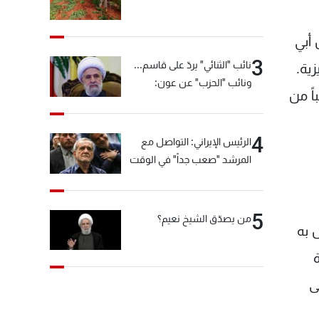
 أبي
3
نائب "الثنائي" يردّ على قاسم...
ية.
ونائب "الحزب" عن عون:
اً من
"انشالله خير"
4
الرئيس الإيراني: التواصل مع
المرشد "صعب جداً" في الوقت
الحالي
5
من يصدّق الشيخ نعيم؟
 به
ى