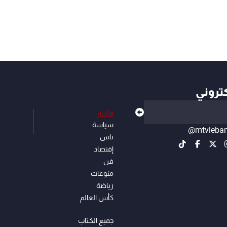
كتروني
الأخبار
سياسة
@mtvleba
ناس
إقتصاد
فن
منوعات
رياضة
كأس العالم
جميع الكـتاب