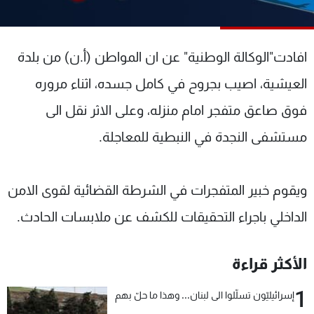
شاهد البرامج
الترددات
افادت"الوكالة الوطنية" عن ان المواطن (أ.ن) من بلدة
عن MTV
وظائف
العيشية، اصيب بجروح في كامل جسده، اثناء مروره
الإنـتـاج
تواصل معنا
فوق صاعق متفجر امام منزله، وعلى الاثر نقل الى
لاعلاناتكم
شروط الإسـتخدام
سياسة الخصوصية
مستشفى النجدة في النبطية للمعاجلة.
ويقوم خبير المتفجرات في الشرطة القضائية لقوى الامن
الداخلي باجراء التحقيقات للكشف عن ملابسات الحادث.
الأكثر قراءة
1
إسرائيليّون تسلّلوا الى لبنان... وهذا ما حلّ بهم