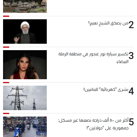
2
من يصدّق الشيخ نعيم؟
3
تكسير سيارة نور غندور في منطقة الرملة
البيضاء
4
بشرى "كهربائية" للبنانيين!
5
أكثر من ٨٠٠ ألف دراجة نصفها غير مسجّل:
جمهورية على "دولابَين"!