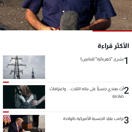
شاهد البرامج
الترددات
عن MTV
وظائف
الإنـتـاج
تواصل معنا
الأكثر قراءة
لاعلاناتكم
شروط الإسـتخدام
سياسة الخصوصية
1
بشرى "كهربائية" للبنانيين!
2
أبٌ يعتدي جنسيّاً على بناته الثلاث… واعترافاتٌ
صادمة
3
ترامب يقيّد الجنسية الأميركية بالولادة