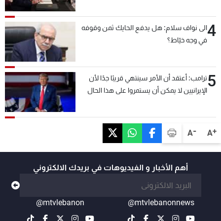
4
الى نواف سلام: هل يدفع الحايك ثمن وقوفه
في وجه خيّاط؟
5
ترامب: أعتقد أن الأمر سينتهي قريبًا جدًا لأن
الإيرانيين لا يمكن أن يستمروا على هذا الحال
-
+
A
A
أهم الأخبار و الفيديوهات في بريدك الالكتروني
@mtvlebanon
@mtvlebanonnews