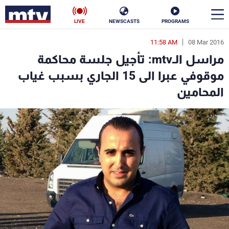
LIVE
NEWSCASTS
PROGRAMS
11:58 AM
08 Mar 2016
en
مراسل الـmtv: تأجيل جلسة محاكمة
الأخبار
موقوفي عبرا الى 15 الجاري بسبب غياب
المحامين
سياسة
ناس
إقتصاد
فن
منوعات
رياضة
كأس العالم
البرامج
جدول البرامج