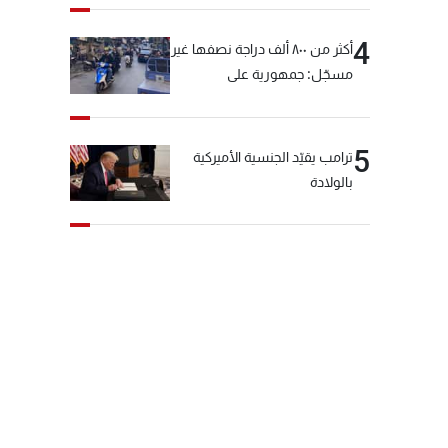
4
أكثر من ٨٠٠ ألف دراجة نصفها غير
مسجّل: جمهورية على
"دولابَين"!
5
ترامب يقيّد الجنسية الأميركية
بالولادة