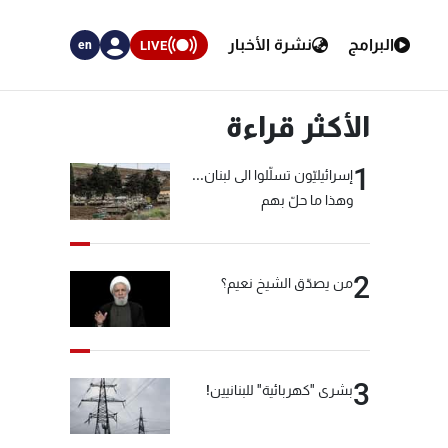
البرامج
نشرة الأخبار
LIVE
en
الأكثر قراءة
1
إسرائيليّون تسلّلوا الى لبنان...
وهذا ما حلّ بهم
2
من يصدّق الشيخ نعيم؟
3
بشرى "كهربائية" للبنانيين!