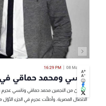
16:29 PM
08 Mar 2016
+
A
-
نانسي ومحمد حماقي في
A
أحيا كلّ من النجمين محمد حماقي ونانسي عجرم
الاتصال المصرية. وأطلّت عجرم في الجزء الأوّل م