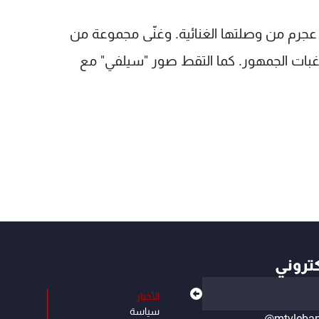
عجرم من وصلتها الغنائية. وغنّى مجموعة من
رغبات الجمهور. كما التقط صور "سيلفي" مع
كتروني
الأخبار
سياسة
@mtvleba