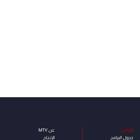
البرامج
عن MTV
جدول البرامج
الإنـتـاج