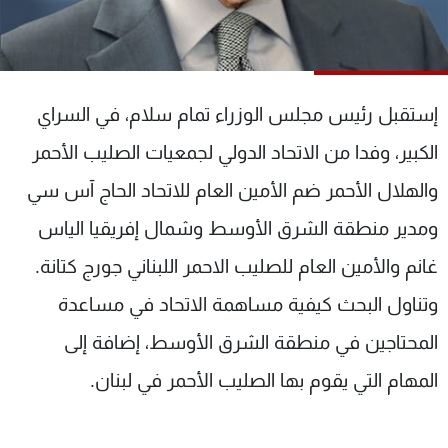
شاهد البرامج
الترددات
إستقبل رئيس مجلس الوزراء تمام سلام، في السراي
عن MTV
وظائف
الإنـتـاج
تواصل معنا
الكبير، وفدا من الاتحاد الدولي لجمعيات الصليب الأحمر
لاعلاناتكم
شروط الإسـتخدام
سياسة الخصوصية
والهلال الأحمر ضم الأمين العام للاتحاد الحاج آس سي
ومدير منطقة الشرق الأوسط وشمال إفريقيا الياس
غانم والأمين العام للصليب الاحمر اللبناني جورج كتانة.
وتناول البحث كيفية مساهمة الاتحاد في مساعدة
المحتاجين في منطقة الشرق الأوسط، إضافة إلى
المهام التي يقوم بها الصليب الأحمر في لبنان.