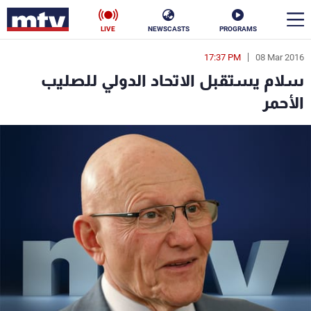
LIVE
NEWSCASTS
PROGRAMS
17:37 PM
08 Mar 2016
en
سلام يستقبل الاتحاد الدولي للصليب
الأخبار
الأحمر
سياسة
ناس
إقتصاد
فن
منوعات
رياضة
كأس العالم
البرامج
جدول البرامج