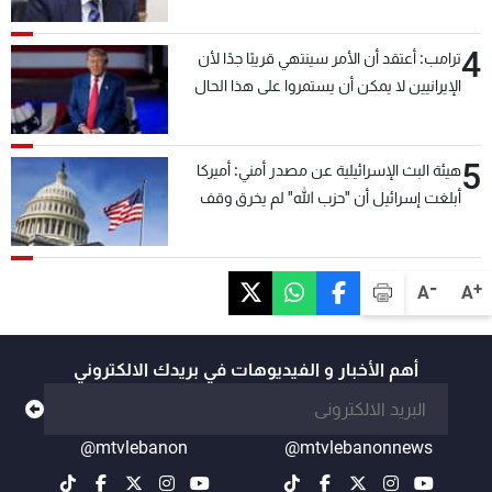
4
ترامب: أعتقد أن الأمر سينتهي قريبًا جدًا لأن
الإيرانيين لا يمكن أن يستمروا على هذا الحال
5
هيئة البث الإسرائيلية عن مصدر أمني: أميركا
أبلغت إسرائيل أن "حزب الله" لم يخرق وقف
إطلاق النار أمس في مجدل زون وطلبت منها
عدم التصعيد خشية أن يؤثر ذلك على مفاوضات
روما
-
+
A
A
أهم الأخبار و الفيديوهات في بريدك الالكتروني
@mtvlebanon
@mtvlebanonnews