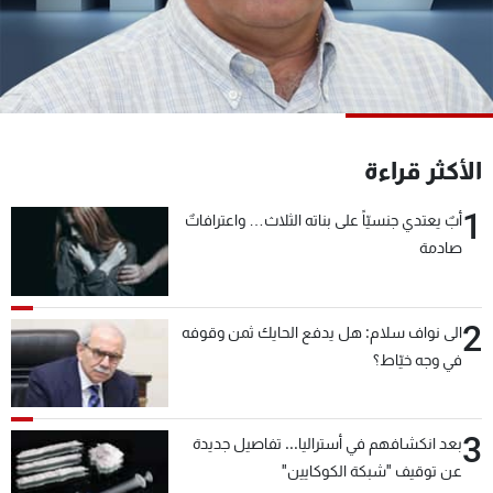
شاهد البرامج
الترددات
عن MTV
وظائف
الإنـتـاج
تواصل معنا
الأكثر قراءة
لاعلاناتكم
شروط الإسـتخدام
سياسة الخصوصية
1
أبٌ يعتدي جنسيّاً على بناته الثلاث… واعترافاتٌ
صادمة
2
الى نواف سلام: هل يدفع الحايك ثمن وقوفه
في وجه خيّاط؟
3
بعد انكشافهم في أستراليا... تفاصيل جديدة
عن توقيف "شبكة الكوكايين"