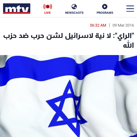
LIVE
NEWSCASTS
PROGRAMS
06:32 AM
09 Mar 2016
en
"الراي": لا نية لاسرائيل لشن حرب ضد حزب
الأخبار
الله
سياسة
ناس
إقتصاد
فن
منوعات
رياضة
كأس العالم
البرامج
جدول البرامج