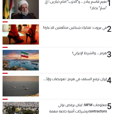
1
نعيم قاسم يبادر... و"الحزب" أمام خيارين: أيّ
"سمّ" يختار؟
2
في بيروت: تفكيك شبكتين منظّمتين للدعارة!
3
هرمز... والشرط الإيراني!
4
إيران ترفع السقف في هرمز: تعويضات وإلّا...
5
معلومات MFM: لبنان يرفض تولي
contractors وشركات أمنية خاصة مهمة