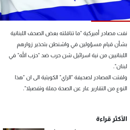
شاهد البرامج
الترددات
نفت مصادر أميركية "ما تناقلته بعض الصحف اللبنانية
عن MTV
وظائف
الإنـتـاج
تواصل معنا
بشأن قيام مسؤولين في واشنطن بتحذير زوارهم
لاعلاناتكم
شروط الإسـتخدام
سياسة الخصوصية
اللبنانيين من نية اسرائيل شن حرب ضد "حزب الله" في
لبنان".
ولفتت المصادر لصحيفة "الراي" الكويتية الى ان "هذا
النوع من التقارير عار عن الصحة جملة وتفصيلا".
الأكثر قراءة