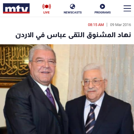
LIVE
NEWSCASTS
PROGRAMS
08:15 AM
09 Mar 2016
en
نهاد المشنوق التقى عباس في الاردن
الأخبار
سياسة
ناس
إقتصاد
فن
منوعات
رياضة
كأس العالم
البرامج
جدول البرامج