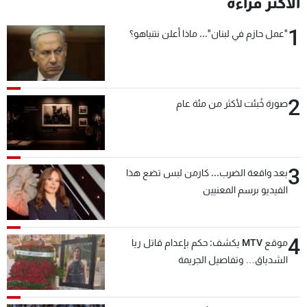
الأكثر قراءة
1
"عمل حازم في لبنان"... ماذا أعلن نتنياهو؟
2
صورة خُبئت لأكثر من مئة عام
3
بعد واقعة الضرب... كارمن لبس تضع هذا
الفيديو برسم المعنيين
4
موقع MTV يكشف: حكم بإعدام قاتل ريا
الشدياق… وتفاصيل الجريمة