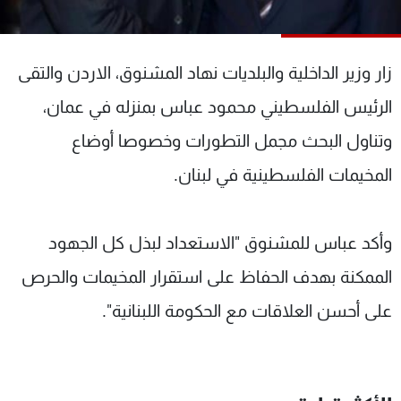
شاهد البرامج
الترددات
زار وزير الداخلية والبلديات نهاد المشنوق، الاردن والتقى
عن MTV
وظائف
الرئيس الفلسطيني محمود عباس بمنزله في عمان،
الإنـتـاج
تواصل معنا
وتناول البحث مجمل التطورات وخصوصا أوضاع
لاعلاناتكم
شروط الإسـتخدام
سياسة الخصوصية
المخيمات الفلسطينية في لبنان.
وأكد عباس للمشنوق "الاستعداد لبذل كل الجهود
الممكنة بهدف الحفاظ على استقرار المخيمات والحرص
على أحسن العلاقات مع الحكومة اللبنانية".