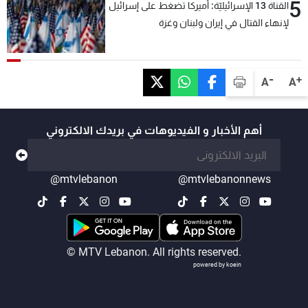
5
القناة 13 الإسرائيليّة: أميركا تضغط على إسرائيل
لإنهاء القتال في إيران ولبنان وغزة
-
+
A
A
أهم الأخبار و الفيديوهات في بريدك الالكتروني
@mtvlebanon
@mtvlebanonnews
© MTV Lebanon. All rights reserved.
powered by koein