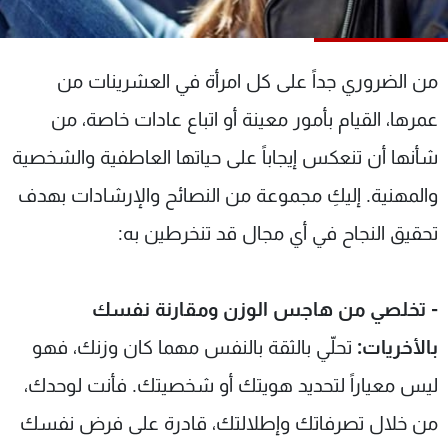
شاهد البرامج
الترددات
من الضروري جداً على كل امرأة في العشرينات من
عن MTV
وظائف
عمرها، القيام بأمور معينة أو اتباع عادات خاصة، من
الإنـتـاج
تواصل معنا
شأنها أن تنعكس إيجاباً على حياتها العاطفية والشخصية
لاعلاناتكم
شروط الإسـتخدام
سياسة الخصوصية
والمهنية. إليكِ مجموعة من النصائح والإرشادات بهدف
تحقيق النجاح في أي مجال قد تنخرطين به:
- تخلصي من هاجس الوزن ومقارنة نفسك
بالأخريات:
تحلّي بالثقة بالنفس مهما كان وزنك، فهو
ليس معياراً لتحديد هويتك أو شخصيتك. فأنت لوحدك،
من خلال تصرفاتك وإطلالتك، قادرة على فرض نفسك