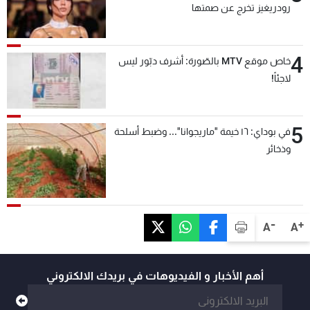
رودريغيز تخرج عن صمتها
4
خاص موقع MTV بالصّورة: أشرف دبّور ليس
لاجئاً!
5
في بوداي: ١٦ خيمة "ماريجوانا"... وضبط أسلحة
وذخائر
-
+
A
A
أهم الأخبار و الفيديوهات في بريدك الالكتروني