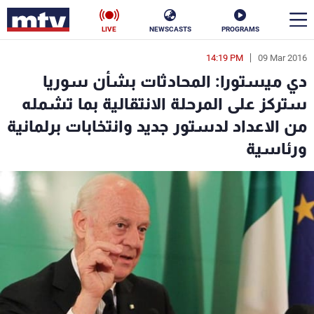
LIVE
NEWSCASTS
PROGRAMS
14:19 PM
09 Mar 2016
en
دي ميستورا: المحادثات بشأن سوريا
الأخبار
ستركز على المرحلة الانتقالية بما تشمله
من الاعداد لدستور جديد وانتخابات برلمانية
سياسة
ناس
ورئاسية
إقتصاد
فن
منوعات
رياضة
كأس العالم
البرامج
جدول البرامج