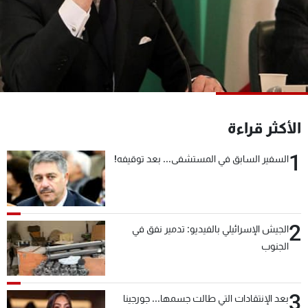
شاهد البرامج
الترددات
عن MTV
وظائف
الإنـتـاج
تواصل معنا
لاعلاناتكم
شروط الإسـتخدام
سياسة الخصوصية
الأكثر قراءة
1
السفير السابق في المستشفى... بعد توقيفه!
2
الجيش الإسرائيلي بالفيديو: تدمير نفق في
الجنوب
3
بعد الإنتقادات التي طالت جسمها... جورجينا