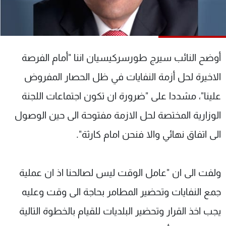
شاهد البرامج
الترددات
أوضح النائب سيرج طورسركيسيان اننا "أمام الفرصة
عن MTV
وظائف
الإنـتـاج
تواصل معنا
الاخيرة لحل أزمة النفايات في ظل الحصار المفروض
لاعلاناتكم
شروط الإسـتخدام
سياسة الخصوصية
علينا"، مشددا على "ضرورة ان تكون اجتماعات اللجنة
الوزارية المختصة لحل الازمة مفتوحة الى حين الوصول
الى اتفاق نهائي والا فنحن امام كارثة".
ولفت الى ان "عامل الوقت ليس لصالحنا اذ ان عملية
جمع النفايات وتحضير المطامر بحاجة الى وقت وعليه
يجب اخذ القرار وتحضير البلديات للقيام بالخطوة التالية