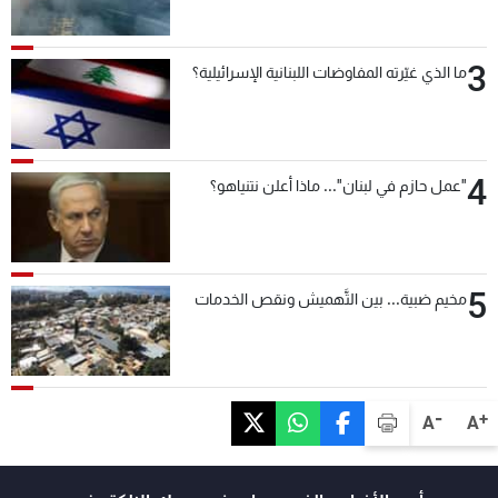
3
ما الذي غيّرته المفاوضات اللبنانية الإسرائيلية؟
4
"عمل حازم في لبنان"... ماذا أعلن نتنياهو؟
5
مخيم ضبية... بين التَّهميش ونقص الخدمات
-
+
A
A