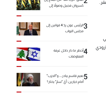
2
قر.
كسروان فجبيل وصولاً إلى
المختارة... التفاصيل في نشرة
الأخبار بعد قليل
3
الرئيس عون ردّ 4 قوانين إلى
مجلس النواب
ي
ارودي
4
أخطر ما دار داخل غرفة
المفاوضات
5
نعيم قاسم يبادر... و"الحزب"
أمام خيارين: أيّ "سمّ" يختار؟