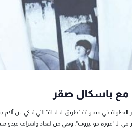
مع باسكال صقر
 البطولة في مسرحيّة "طريق الجلجلة" التي تحكي عن آلام 
 المسيح وقيامته وستعرض في تاريخ 22 آذار في الـ "فورم دو بيروت". وهي من اعداد واشراف عبدو من