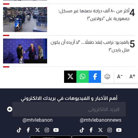
4
أكثر من ٨٠٠ ألف دراجة نصفها غير مسجّل:
جمهورية على "دولابَين"!
5
بالفيديو: ترامب يُنقذ طفلاً... "لا أريده أن يكون
مثل بايدن"!
-
+
A
A
أهم الأخبار و الفيديوهات في بريدك الالكتروني
@mtvlebanon
@mtvlebanonnews