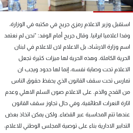
شاهد البرامج
الترددات
استقبل وزير الاعلام رمزي جريج في مكتبه في الوزارة،
عن MTV
وظائف
وفدا اعلاميا ايرانيا. وقال جريج أمام الوفد: "نحن لم نعتمد
الإنـتـاج
تواصل معنا
اسم وزارة الارشاد، بل الاعلام لان للاعلام في لبنان
لاعلاناتكم
شروط الإسـتخدام
سياسة الخصوصية
الحرية الكاملة. وهذه الحرية لها ميزات كثيرة تجعل
الاعلام تحت وصاية نفسه، إنما لها حدود ويجب ان
تمارس تحت سقف القانون الذي يحفظ حقوق الناس
من القدح والذم. على الاعلام صون السلم الاهلي وعدم
اثارة النعرات الطائفية، وفي حال تجاوز سقف القانون
عندها تتم المحاسبة عبر القضاء. ولكن يمكن اتخاذ بعض
التدابير الادارية بناء على توصية المجلس الوطني للاعلام،