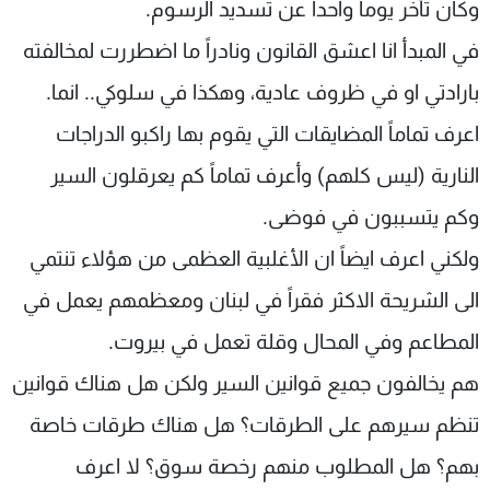
وكان تأخر يوماً واحداً عن تسديد الرسوم.
شاهد البرامج
في المبدأ انا اعشق القانون ونادراً ما اضطررت لمخالفته
الترددات
بارادتي او في ظروف عادية، وهكذا في سلوكي.. انما.
عن MTV
وظائف
اعرف تماماً المضايقات التي يقوم بها راكبو الدراجات
الإنـتـاج
تواصل معنا
لاعلاناتكم
شروط الإسـتخدام
النارية (ليس كلهم) وأعرف تماماً كم يعرقلون السير
سياسة الخصوصية
وكم يتسببون في فوضى.
ولكني اعرف ايضاً ان الأغلبية العظمى من هؤلاء تنتمي
الى الشريحة الاكثر فقراً في لبنان ومعظمهم يعمل في
المطاعم وفي المحال وقلة تعمل في بيروت.
هم يخالفون جميع قوانين السير ولكن هل هناك قوانين
تنظم سيرهم على الطرقات؟ هل هناك طرقات خاصة
بهم؟ هل المطلوب منهم رخصة سوق؟ لا اعرف