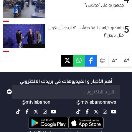
جمهورية على "دولابَين"!
5
بالفيديو: ترامب يُنقذ طفلاً... "لا أريده أن يكون
مثل بايدن"!
-
+
A
A
أهم الأخبار و الفيديوهات في بريدك الالكتروني
@mtvlebanon
@mtvlebanonnews