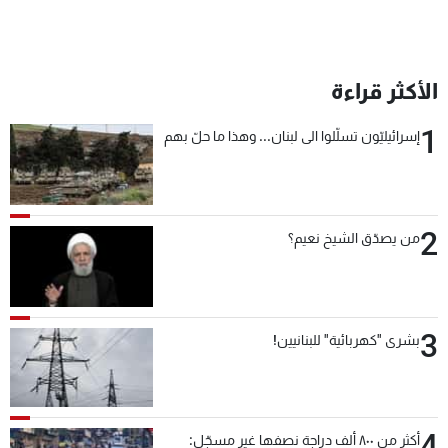
الأكثر قراءة
1
إسرائيليّون تسلّلوا الى لبنان... وهذا ما حلّ بهم
2
من يصدّق الشيخ نعيم؟
3
بشرى "كهربائية" للبنانيين!
4
أكثر من ٨٠٠ ألف دراجة نصفها غير مسجّل: