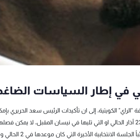
يأتي في إطار السياسات الضاغ
لراي" الكويتية، إلى ان تأكيدات الرئيس سعد الحريري بإمك
انتخاب رئيس للجمهورية في الجلسة المقبلة في 23 آذار الحالي او التي تليها في نيسان المقبل، لا يمكن 
المعطى الآخر الذي يتمثّل في حضور أكثر من 73 نائباً الجلسة الانتخابية الأخيرة التي