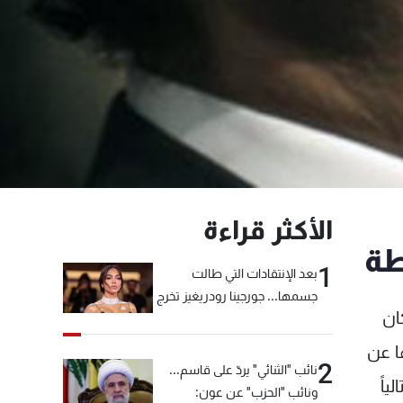
الأكثر قراءة
طة
1
بعد الإنتقادات التي طالت
جسمها... جورجينا رودريغيز تخرج
ان
عن صمتها
فصلها عن
2
نائب "الثنائي" يردّ على قاسم...
 كان موعدها في 2 الحالي وتالياً
ونائب "الحزب" عن عون: