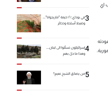
"انشالله خير"
ب اي
3
في بوداي: ١٦ خيمة "ماريجوانا"...
وضبط أسلحة وذخائر
عودته
4
إسرائيليّون تسلّلوا الى لبنان...
ورية.
وهذا ما حلّ بهم
5
من يصدّق الشيخ نعيم؟