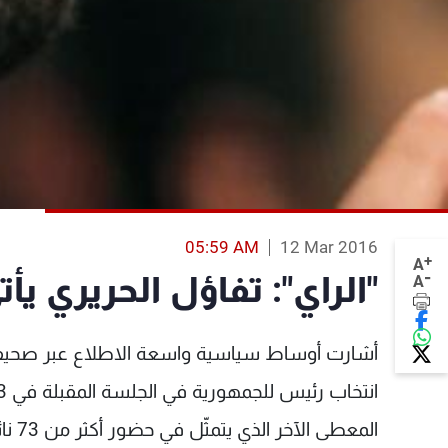
05:59 AM
12 Mar 2016
+
A
-
"الراي": تفاؤل الحريري 
A
أشارت أوساط سياسية واسعة الاطلاع عبر صحيفة "ا