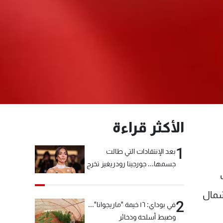
الأكثر قراءة
1
بعد الإنتقادات التي طالت
جسمها... جورجينا رودريغيز تخرج
عن صمتها
شمال
2
في بوداي: ١٦ خيمة "ماريجوانا"...
وضبط أسلحة وذخائر