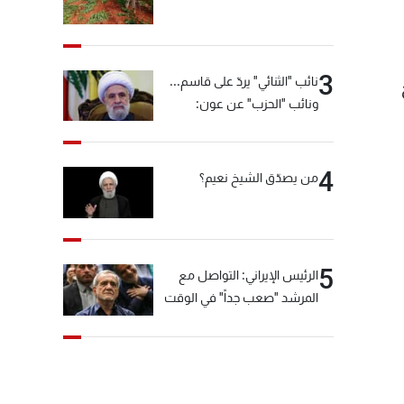
3
نائب "الثنائي" يردّ على قاسم...
ونائب "الحزب" عن عون:
"انشالله خير"
4
من يصدّق الشيخ نعيم؟
5
الرئيس الإيراني: التواصل مع
المرشد "صعب جداً" في الوقت
الحالي