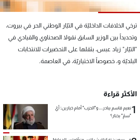
شاهد البرامج
الترددات
ترخي الخلافات الداخليّة في التيّار الوطني الحر في بيروت،
عن MTV
وظائف
وتحديداً بين الوزير السابق نقولا الصحناوي والقيادي في
الإنـتـاج
تواصل معنا
"التيّار" زياد عبس، بثقلها على التحضيرات للانتخابات
لاعلاناتكم
شروط الإسـتخدام
سياسة الخصوصية
البلديّة و، خصوصاً الاختياريّة، في العاصمة.
الأكثر قراءة
1
نعيم قاسم يبادر... و"الحزب" أمام خيارين: أيّ
"سمّ" يختار؟
في بيروت: تفكيك شبكتين منظّمتين للدعارة!