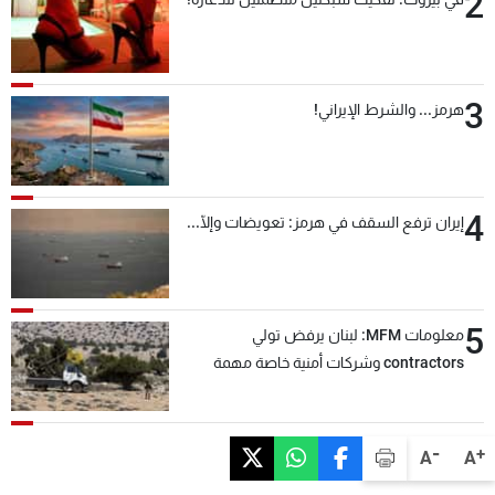
2
3
هرمز... والشرط الإيراني!
4
إيران ترفع السقف في هرمز: تعويضات وإلّا...
5
معلومات MFM: لبنان يرفض تولي
contractors وشركات أمنية خاصة مهمة
التحقق من نزع سلاح "حزب الله"
-
+
A
A