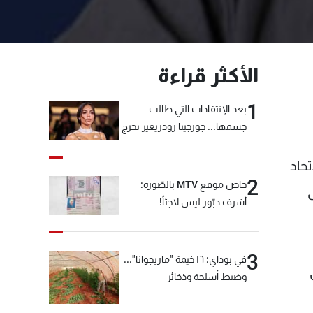
الأكثر قراءة
1
بعد الإنتقادات التي طالت
جسمها... جورجينا رودريغيز تخرج
عن صمتها
حاد
2
خاص موقع MTV بالصّورة:
أشرف دبّور ليس لاجئاً!
3
في بوداي: ١٦ خيمة "ماريجوانا"...
وضبط أسلحة وذخائر