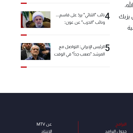
له،
4
نائب "الثنائي" يردّ على قاسم...
 يزبك
ونائب "الحزب" عن عون:
ية
"انشالله خير"
5
الرئيس الإيراني: التواصل مع
المرشد "صعب جداً" في الوقت
الحالي
البرامج
عن MTV
جدول البرامج
الإنـتـاج