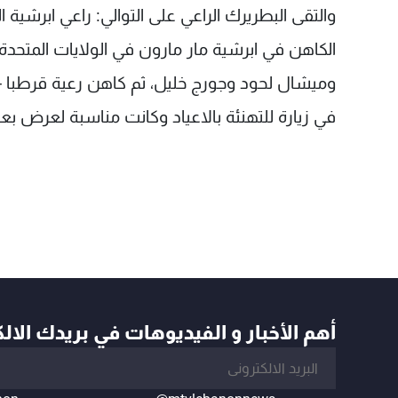
والتقى البطريرك الراعي على التوالي: راعي ابرشية 
الكاهن في ابرشية مار مارون في الولايات المتحدة
وميشال لحود وجورج خليل، ثم كاهن رعية قرطبا -
في زيارة للتهنئة بالاعياد وكانت مناسبة لعرض بع
أهم الأخبار و الفيديوهات في بريدك الال