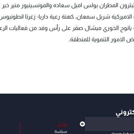
البترون المطران بولس اميل سعاده والمونسينيور منير خير ال
 الاميركية شربل سمعان، كهنة رعية داريا- زغرتا انطونيوس
 يانوح الخوري ميشال صقر على رأس وفد من فعاليات الرع
ض الامور التنموية للمنطقة.
كتروني
الأخبار
سياسة