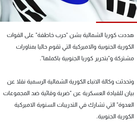
شاهد البرامج
الترددات
هددت كوريا الشمالية بشن "حرب خاطفة" على القوات
عن MTV
وظائف
الإنـتـاج
تواصل معنا
الكورية الجنوبية والاميركية التي تقوم حاليا بمناورات
لاعلاناتكم
شروط الإسـتخدام
سياسة الخصوصية
مشتركة و"بتحرير كوريا الجنوبية باكملها".
وتحدثت وكالة الانباء الكورية الشمالية الرسمية نقلا عن
بيان للقيادة العسكرية عن "ضربة وقائية ضد المجموعات
العدوة" التي تشارك في التدريبات السنوية الاميركية
الكورية الجنوبية.