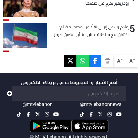
رودريغيز تخرج عن صمتها
5
إعلام رسمي إيراني نقلاً عن مصدر مطّلع:
الاتفاق مع سلطنة عمان بشأن مضيق هرمز
سيتأجل ما دامت أميركا تهدد إيران
-
+
A
A
أهم الأخبار و الفيديوهات في بريدك الالكتروني
@mtvlebanon
@mtvlebanonnews
© MTV Lebanon. All rights reserved.