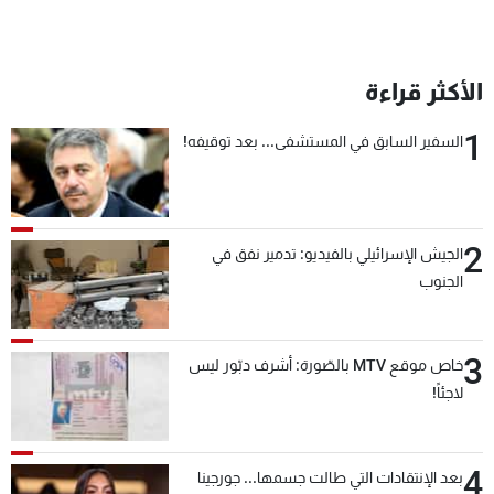
الأكثر قراءة
1
السفير السابق في المستشفى... بعد توقيفه!
2
الجيش الإسرائيلي بالفيديو: تدمير نفق في
الجنوب
3
خاص موقع MTV بالصّورة: أشرف دبّور ليس
لاجئاً!
4
بعد الإنتقادات التي طالت جسمها... جورجينا