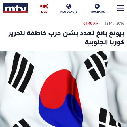
LIVE
NEWSCASTS
PROGRAMS
09:40 AM
12 Mar 2016
en
بيونغ يانغ تهدد بشن حرب خاطفة لتحرير
الأخبار
كوريا الجنوبية
سياسة
ناس
إقتصاد
فن
منوعات
رياضة
كأس العالم
البرامج
جدول البرامج