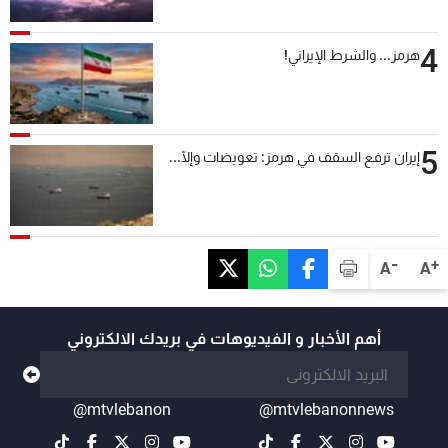
4
هرمز... والشرط الإيراني!
5
إيران ترفع السقف في هرمز: تعويضات وإلّا...
-
+
A
A
أهم الأخبار و الفيديوهات في بريدك الالكتروني
@mtvlebanon
@mtvlebanonnews