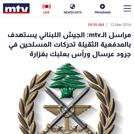
LIVE
NEWSCASTS
PROGRAMS
09:59 AM
12 Mar 2016
en
مراسل الـmtv: الجيش اللبناني يستهدف
الأخبار
بالمدفعية الثقيلة تحركات المسلحين في
جرود عرسال ورأس بعلبك بغزارة
سياسة
ناس
إقتصاد
فن
منوعات
رياضة
كأس العالم
البرامج
جدول البرامج