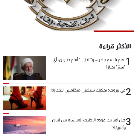
شاهد البرامج
الترددات
عن MTV
وظائف
الإنـتـاج
تواصل معنا
الأكثر قراءة
لاعلاناتكم
شروط الإسـتخدام
سياسة الخصوصية
1
نعيم قاسم يبادر... و"الحزب" أمام خيارين: أيّ
"سمّ" يختار؟
2
في بيروت: تفكيك شبكتين منظّمتين للدعارة!
3
هل اقتربت عودة الرحلات المباشرة بين لبنان
وأميركا؟