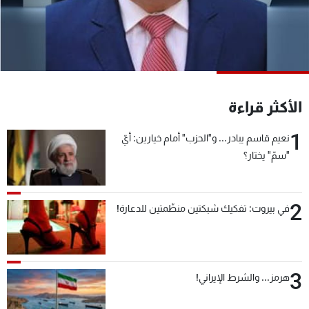
شاهد البرامج
الترددات
عن MTV
وظائف
الإنـتـاج
تواصل معنا
الأكثر قراءة
لاعلاناتكم
شروط الإسـتخدام
سياسة الخصوصية
1
نعيم قاسم يبادر... و"الحزب" أمام خيارين: أيّ
"سمّ" يختار؟
2
في بيروت: تفكيك شبكتين منظّمتين للدعارة!
3
هرمز... والشرط الإيراني!