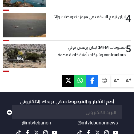
4
إيران ترفع السقف في هرمز: تعويضات وإلّا...
5
معلومات MFM: لبنان يرفض تولي
contractors وشركات أمنية خاصة مهمة
التحقق من نزع سلاح "حزب الله"
-
+
A
A
أهم الأخبار و الفيديوهات في بريدك الالكتروني
@mtvlebanon
@mtvlebanonnews