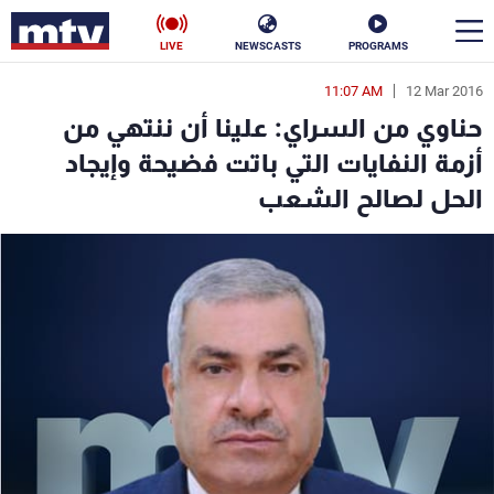
LIVE
NEWSCASTS
PROGRAMS
11:07 AM
12 Mar 2016
en
حناوي من السراي: علينا أن ننتهي من
الأخبار
أزمة النفايات التي باتت فضيحة وإيجاد
الحل لصالح الشعب
سياسة
ناس
إقتصاد
فن
منوعات
رياضة
كأس العالم
البرامج
جدول البرامج