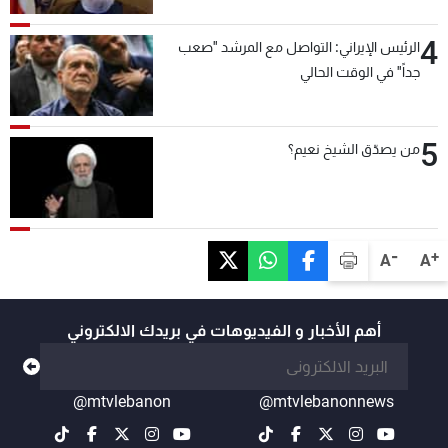
4
الرئيس الإيراني: التواصل مع المرشد "صعب
جداً" في الوقت الحالي
5
من يصدّق الشيخ نعيم؟
-
+
A
A
أهم الأخبار و الفيديوهات في بريدك الالكتروني
@mtvlebanon
@mtvlebanonnews