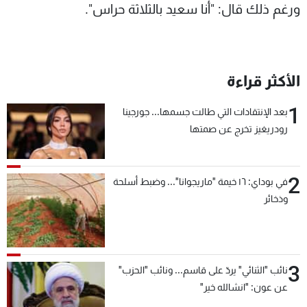
ورغم ذلك قال: "أنا سعيد بالثلاثة حراس".
الأكثر قراءة
1
بعد الإنتقادات التي طالت جسمها... جورجينا
رودريغيز تخرج عن صمتها
2
في بوداي: ١٦ خيمة "ماريجوانا"... وضبط أسلحة
وذخائر
3
نائب "الثنائي" يردّ على قاسم... ونائب "الحزب"
عن عون: "انشالله خير"