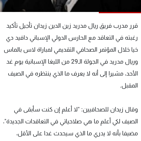
شاهد البرامج
الترددات
قرر مدرب فريق ريال مدريد زين الدين زيدان تأجيل تأكيد
عن MTV
وظائف
رغبته في التعاقد مع الحارس الدولي الإسباني دافيد دي
الإنـتـاج
تواصل معنا
خيا خلال المؤتمر الصحافي التقديمي لمباراة لاس بالماس
لاعلاناتكم
شروط الإسـتخدام
سياسة الخصوصية
وريال مدريد في الجولة الـ29 من الليغا الإسبانية يوم غد
الأحد، مشيرا إلى أنه لا يعرف ما الذي ينتظره في الصيف
المقبل.
وقال زيدان للصحافيين: "لا أعلم إن كنت سأبقى في
الصيف لكي أعلم ما هي صلاحياتي في التعاقدات الجديدة"،
مضيفا بأنه لا يدري ما الذي سيحدث غدا على الأقل،