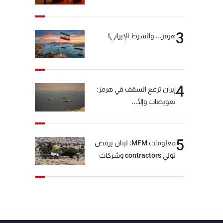
3
هرمز... والشرط الإيراني!
4
إيران ترفع السقف في هرمز:
تعويضات وإلّا...
5
معلومات MFM: لبنان يرفض
تولي contractors وشركات
أمنية خاصة مهمة التحقق من
نزع سلاح "حزب الله"