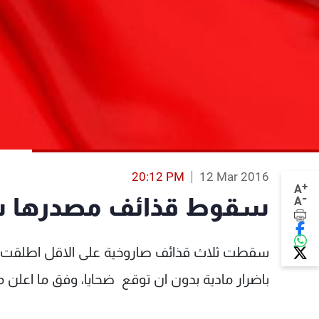
20:12 PM
12 Mar 2016
+
A
-
سقوط قذائف مصدرها سو
A
سقطت ثلاث قذائف صاروخية على الاقل اطلقت م
باضرار مادية بدون ان توقع ضحايا، وفق ما اعلن م