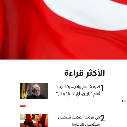
الأكثر قراءة
1
نعيم قاسم يبادر... و"الحزب"
أمام خيارين: أيّ "سمّ" يختار؟
ة
2
في بيروت: تفكيك شبكتين
منظّمتين للدعارة!