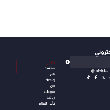
كتروني
الأخبار
سياسة
@mtvleba
ناس
إقتصاد
فن
منوعات
رياضة
كأس العالم