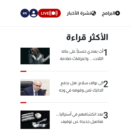
البرامج
نشرة الأخبار
LIVE
en
الأكثر قراءة
1
أبٌ يعتدي جنسيّاً على بناته
الثلاث… واعترافاتٌ صادمة
2
الى نواف سلام: هل يدفع
الحايك ثمن وقوفه في وجه
خيّاط؟
3
بعد انكشافهم في أستراليا...
تفاصيل جديدة عن توقيف
"شبكة الكوكايين"