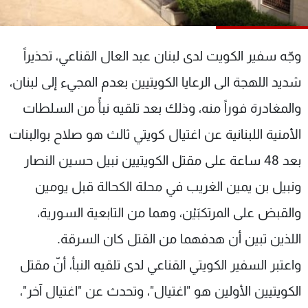
شاهد البرامج
الترددات
وجّه سفير الكويت لدى لبنان عبد العال القناعي، تحذيراً
عن MTV
وظائف
شديد اللهجة الى الرعايا الكويتيين بعدم المجيء إلى لبنان،
الإنـتـاج
تواصل معنا
والمغادرة فوراً منه، وذلك بعد تلقيه نبأً من السلطات
لاعلاناتكم
شروط الإسـتخدام
سياسة الخصوصية
الأمنية اللبنانية عن اغتيال كويتي ثالث هو صلاح بوالبنات
بعد 48 ساعة على مقتل الكويتيين نبيل حسين النصار
ونبيل بن يمين الغريب في محلة الكحالة قبل يومين
والقبض على المرتكبَيْن، وهما من التابعية السورية،
اللذين تبين أن هدفهما من القتل كان السرقة.
واعتبر السفير الكويتي القناعي لدى تلقيه النبأ، أنّ مقتل
الكويتيين الأولين هو "اغتيال"، وتحدث عن "اغتيال آخر"،