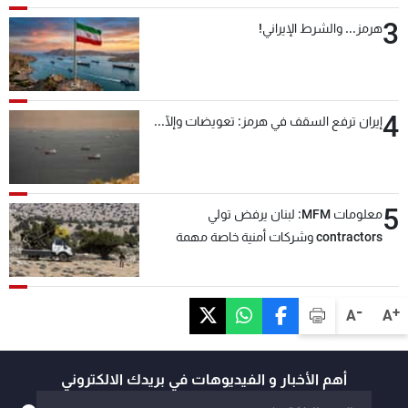
3
هرمز... والشرط الإيراني!
4
إيران ترفع السقف في هرمز: تعويضات وإلّا...
5
معلومات MFM: لبنان يرفض تولي
contractors وشركات أمنية خاصة مهمة
التحقق من نزع سلاح "حزب الله"
-
+
A
A
أهم الأخبار و الفيديوهات في بريدك الالكتروني