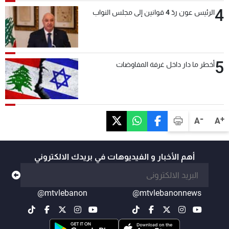
4
الرئيس عون ردّ 4 قوانين إلى مجلس النواب
5
أخطر ما دار داخل غرفة المفاوضات
-
+
A
A
أهم الأخبار و الفيديوهات في بريدك الالكتروني
@mtvlebanon
@mtvlebanonnews