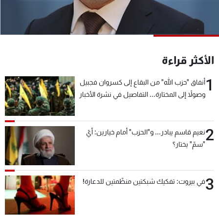
شاهد البرامج
الترددات
عن MTV
وظائف
الأكثر قراءة
الإنـتـاج
تواصل معنا
لاعلاناتكم
شروط الإسـتخدام
1
أنفاق "حزب الله" من البقاع إلى كسروان فجبيل
سياسة الخصوصية
وصولاً إلى المختارة... التفاصيل في نشرة الأخبار
بعد قليل
2
نعيم قاسم يبادر... و"الحزب" أمام خيارين: أيّ
"سمّ" يختار؟
3
في بيروت: تفكيك شبكتين منظّمتين للدعارة!