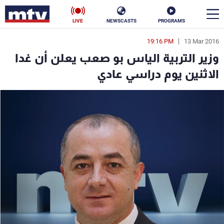
LIVE
NEWSCASTS
PROGRAMS
19:16 PM
13 Mar 2016
en
وزير التربية الياس بو صعب يعلن أن غدا
الأخبار
الاثنين يوم دراسي عادي
سياسة
ناس
إقتصاد
فن
منوعات
رياضة
كأس العالم
البرامج
جدول البرامج