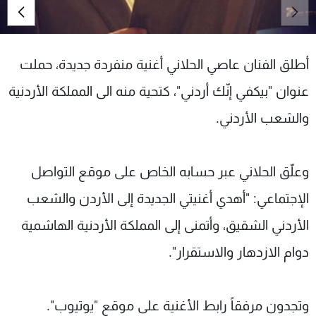
شاهد البرامج
الترددات
أطلق الفنان عاصي الحلاني أغنية منفردة جديدة، حملت
عن MTV
وظائف
عنوان "بيكفي إنّك أردني"، كتحية منه الى المملكة الأردنية
الإنـتـاج
تواصل معنا
لاعلاناتكم
شروط الإسـتخدام
والشعب الأردني.
سياسة الخصوصية
وعلّق الحلاني عبر حسابه الخاص على موقع التواصل
الإجتماعي: "أهدي أغنيتي الجديدة إلى الأردن والشعب
الأردني الشقيق، وأتمنى إلى المملكة الأردنية الهاشمية
دوام الازدهار والاستقرار".
وتجدون مرفقاً رابط الأغنية على موقع "يوتيوب".