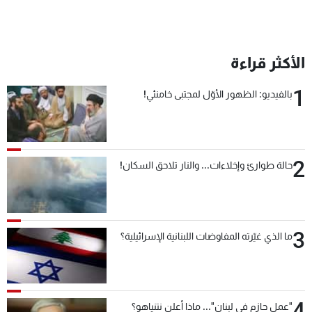
الأكثر قراءة
1
بالفيديو: الظهور الأوّل لمجتبى خامنئي!
2
حالة طوارئ وإخلاءات... والنار تلاحق السكان!
3
ما الذي غيّرته المفاوضات اللبنانية الإسرائيلية؟
4
"عمل حازم في لبنان"... ماذا أعلن نتنياهو؟