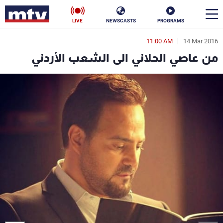
LIVE
NEWSCASTS
PROGRAMS
11:00 AM
14 Mar 2016
en
من عاصي الحلاني الى الشعب الأردني
الأخبار
سياسة
ناس
إقتصاد
فن
منوعات
رياضة
كأس العالم
البرامج
جدول البرامج