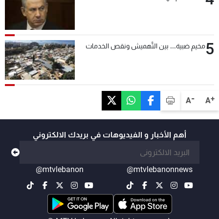
5
مخيم ضبية... بين التَّهميش ونقص الخدمات
-
+
A
A
أهم الأخبار و الفيديوهات في بريدك الالكتروني
@mtvlebanon
@mtvlebanonnews