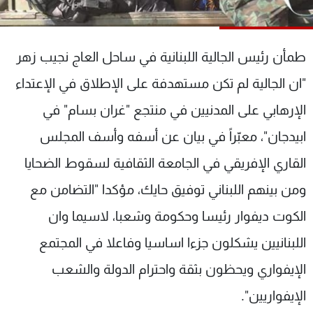
شاهد البرامج
الترددات
طمأن رئيس الجالية اللبنانية في ساحل العاج نجيب زهر
عن MTV
وظائف
"ان الجالية لم تكن مستهدفة على الإطلاق في الإعتداء
الإنـتـاج
تواصل معنا
الإرهابي على المدنيين في منتجع "غران بسام" في
لاعلاناتكم
شروط الإسـتخدام
سياسة الخصوصية
ابيدجان"، معبّراً في بيان عن أسفه وأسف المجلس
القاري الإفريقي في الجامعة الثقافية لسقوط الضحايا
ومن بينهم اللبناني توفيق حايك، مؤكدا "التضامن مع
الكوت ديفوار رئيسا وحكومة وشعبا، لاسيما وان
اللبنانيين يشكلون جزءا اساسيا وفاعلا في المجتمع
الإيفواري ويحظون بثقة واحترام الدولة والشعب
الإيفواريين".