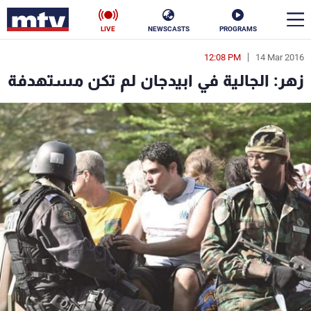
LIVE
NEWSCASTS
PROGRAMS
12:08 PM
14 Mar 2016
en
زهر: الجالية في ابيدجان لم تكن مستهدفة
الأخبار
سياسة
ناس
إقتصاد
فن
منوعات
رياضة
كأس العالم
البرامج
جدول البرامج