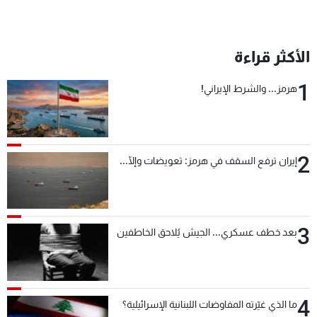
الأكثر قراءة
1
هرمز... والشرط الإيراني!
2
إيران ترفع السقف في هرمز: تعويضات وإلّا...
3
بعد خطف عسكري... الجيش يُلاحق الخاطفين
4
ما الذي غيّرته المفاوضات اللبنانية الإسرائيلية؟