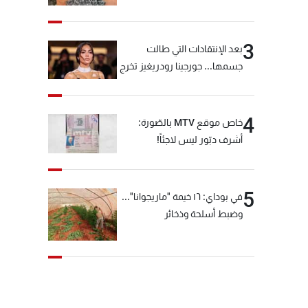
3
بعد الإنتقادات التي طالت
جسمها... جورجينا رودريغيز تخرج
عن صمتها
4
خاص موقع MTV بالصّورة:
أشرف دبّور ليس لاجئاً!
5
في بوداي: ١٦ خيمة "ماريجوانا"...
وضبط أسلحة وذخائر